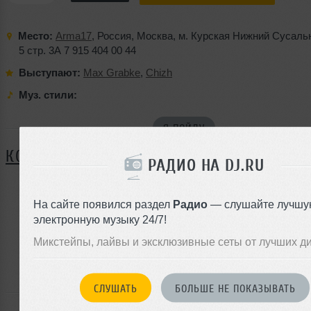
Место:
Arma17
,
Россия
,
Москва
, м. Курская
Нижний Сусаль
5 стр. 3А
7 915 404 00 44
Выступают:
Max Grabke
,
Chizh
Муз. стили:
Я ПОЙДУ
КОММЕНТАРИИ
РАДИО НА DJ.RU
На сайте появился раздел
Радио
— слушайте лучшу
ЗАРЕГИСТРИРУЙТЕСЬ
электронную музыку 24/7!
Или
Микстейпы, лайвы и эксклюзивные сеты от лучших д
войдите на сайт
чтобы оставить комментарий
СЛУШАТЬ
БОЛЬШЕ НЕ ПОКАЗЫВАТЬ