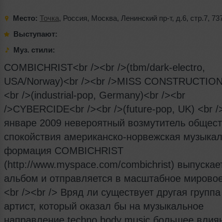
Место:
Точка
,
Россия
,
Москва
,
Ленинский пр-т
,
д.6
,
стр.7
,
73
Выступают:
Муз. стили:
COMBICHRIST<br /><br />(tbm/dark-electro,
USA/Norway)<br /><br />MISS CONSTRUCTION
<br />(industrial-pop, Germany)<br /><br
/>CYBERCIDE<br /><br />(future-pop, UK) <br /
январе 2009 невероятный возмутитель общест
спокойствия американско-норвежская музыка
формация COMBICHRIST
(http://www.myspace.com/combichrist) выпуска
альбом и отправляется в масштабное мировое
<br /><br /> Вряд ли существует другая группа
артист, который оказал бы на музыкальное
направление techno body music большее влия