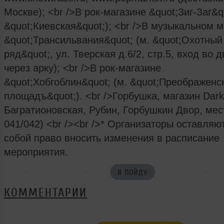
Москве); <br />В рок-магазине &quot;Зиг-Заг&qu
&quot;Киевская&quot;); <br />В музыкальном м
&quot;Трансильвания&quot; (м. &quot;Охотный
ряд&quot;, ул. Тверская д.6/2, стр.5, вход во д
через арку); <br />В рок-магазине
&quot;Хобгоблин&quot; (м. &quot;Преображенс
площадъ&quot;). <br />Горбушка, магазин Dark
Багратионовская, Рубин, Горбушкин Двор, мес
041/042) <br /><br />* Организаторы оставляю
собой право вносить изменения в расписание
мероприятия.
Я ПОЙДУ
КОММЕНТАРИИ