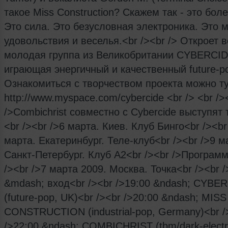
такое Miss Construction? Скажем так - это боле
Это сила. Это безусловная электроника. Это 
удовольствия и веселья.<br /><br /> Откроет 
молодая группа из Великобритании СYBERCID
играющая энергичный и качественный future-p
Ознакомиться c творчеством проекта можно ту
http://www.myspace.com/cybercide <br /> <br />
/>Combichrist совместно с Cybercide выступят 
<br /><br />6 марта. Киев. Клуб Бинго<br /><br
марта. Екатеринбург. Теле-клуб<br /><br />9 м
Санкт-Петербург. Клуб А2<br /><br />Программ
/><br />7 марта 2009. Москва. Точка<br /><br /
&mdash; вход<br /><br />19:00 &ndash; CYBE
(future-pop, UK)<br /><br />20:00 &ndash; MISS
CONSTRUCTION (industrial-pop, Germany)<br /
/>22:00 &ndash; COMBICHRIST (tbm/dark-electr