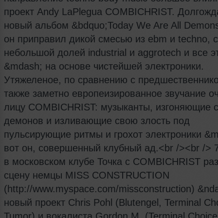
проект Andy LaPlegua COMBICHRIST. Долгож
новый альбом &bdquo;Today We Are All Demons
он приправил дикой смесью из ebm и techno, с
небольшой долей industrial и aggrotech и все э
&mdash; на основе чистейшей электроники.
Утяжеленое, по сравнению с предшественнико
также заметно европеизированное звучание оч
лицу COMBICHRIST: музыканты, изгоняющие 
демонов и изливающие свою злость под
пульсирующие ритмы и грохот электроники &m
вот он, совершенный клубный ад.<br /><br /> 
в московском клубе Точка с COMBICHRIST ра
сцену немцы MISS CONSTRUCTION
(http://www.myspace.com/missconstruction) &nd
новый проект Chris Pohl (Blutengel, Terminal Ch
Tumor) и вокалиста Gordon M. (Terminal Choice