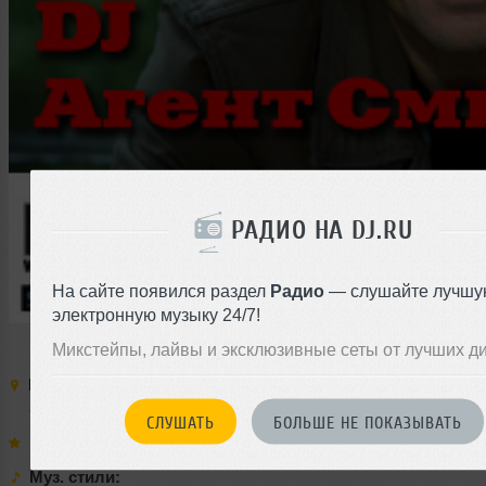
РАДИО НА DJ.RU
На сайте появился раздел
Радио
— слушайте лучшу
электронную музыку 24/7!
Микстейпы, лайвы и эксклюзивные сеты от лучших д
Место:
B-52
,
Россия
,
Москва
,
м. Арбатская
,
Новый Арбат
, д
арку)
телефоны: 227-37-85
,
514-65-75
СЛУШАТЬ
БОЛЬШЕ НЕ ПОКАЗЫВАТЬ
Выступают:
Муз. стили: