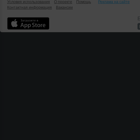
Условия использования
О проекте
Помощь
Реклама на сайте
Контактная информация
Вакансии
Б