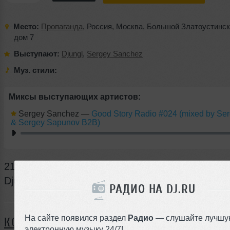
Место:
Пропаганда
,
Россия
,
Москва
,
Большой Златоустинск
дом 7
Выступают:
Djungl
,
Sergey Sanchez
Муз. стили:
Миксы выступающих артистов:
Sergey Sanchez
—
Good Story Radio #024 (mixed by Se
& Sergey Sapunov B2B)
21.00 - DJ Studitsky<br />00.00 - Sanches<br />
Djungl
РАДИО НА DJ.RU
Я ПОЙДУ
На сайте появился раздел
Радио
— слушайте лучшу
КОММЕНТАРИИ
электронную музыку 24/7!