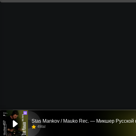
Ш
4Mal