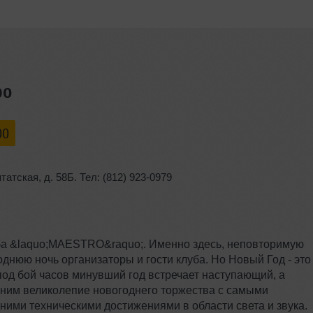
ро
00
татская
,
д. 58Б. Тел: (812) 923-0979
ба &laquo;MAESTRO&raquo;. Именно здесь, неповторимую
днюю ночь организаторы и гости клуба. Но Новый Год - это
 под бой часов минувший год встречает наступающий, а
иним великолепие новогоднего торжества с самыми
ими техническими достижениями в области света и звука.