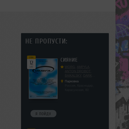
НЕ ПРОПУСТИ:
сен
СИЯНИЕ
12
сб
WORG
,
AMPYLA
,
ANTON DROBOT
,
BAIKALSKY
,
DARK
DILLER
,
FUCKOPSSS
,
Парковка
KALUGIN
,
KITEGNOM
,
Россия, Краснодар,
KODENKO
,
LEEYA
,
Карасунская, 80
MEDIKA
,
PRIZRAK
,
PUSHIN
,
RAS ALGETHI
,
RPMD
,
SHINPU
,
TRIGGER
,
UFF
,
YASYA
,
VERIGO
Я ПОЙДУ