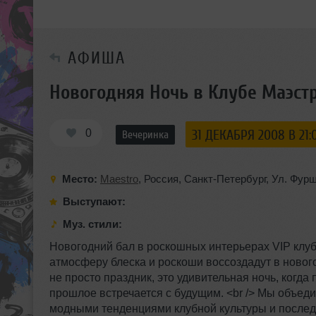
АФИША
Новогодняя Ночь в Клубе Маэст
0
31 ДЕКАБРЯ 2008 В 21:
Вечеринка
Место:
Maestro
,
Россия
,
Санкт-Петербург
,
Ул. Фурш
Выступают:
Муз. стили:
Новогодний бал в роскошных интерьерах VIP клу
атмосферу блеска и роскоши воссоздадут в нового
не просто праздник, это удивительная ночь, когда
прошлое встречается с будущим. <br /> Мы объед
модными тенденциями клубной культуры и последн