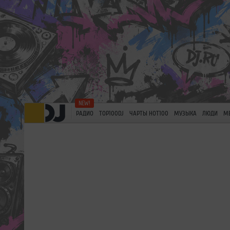
РАДИО
TOP100DJ
ЧАРТЫ HOT100
МУЗЫКА
ЛЮДИ
М