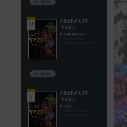
Я ПОЙДУ
окт
PRODIGY CON
10
LEGACY
сб
AURORA HALL
Россия, Санкт-
Петербург, Пироговская
наб, 5/2
Я ПОЙДУ
окт
PRODIGY CON
17
LEGACY
сб
BASE
Россия, Москва,
Орджоникидзе, 11с1