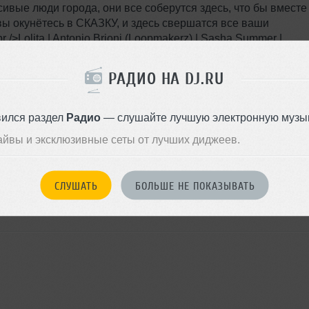
ивые люди города, они все соберутся здесь, что бы вместе
чь вы окунётесь в СКАЗКУ, и здесь свершатся все ваши
r />Lolita | Antonio Brioni (Loopmakerz) | Sasha Summer |
OW) | Swed (MOSCOW) <br /><br />Premium R`n`B Arena<br />
ot; (MOSCOW) | StreetGlow | Leo | Billie Gean | Biggy G <br
РАДИО НА DJ.RU
 по тел.: +7 (812) 941-0-149
Я ПОЙДУ
вился раздел
Радио
— слушайте лучшую электронную музык
айвы и эксклюзивные сеты от лучших диджеев.
СЛУШАТЬ
БОЛЬШЕ НЕ ПОКАЗЫВАТЬ
войдите на сайт
Или
чтобы оставить комментарий