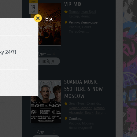
сен
VIP MIX
19
сб
Romeo
,
Ivan Spell
,
Кефир
,
Renat
Esc
Репино Ленинское
Россия, Санкт-
Петербург,
Ленинградская обл, п.
Ленинское, ул.
Советская 171
у 24/7!
Идут —
4
Я ПОЙДУ
сен
SUANDA MUSIC
19
550 HERE & NOW
сб
MOSCOW
Sean Tyas
,
Eximinds
,
Roman Messer
,
Aimoon
,
Alexander Spark
,
Sergey
Salekhov
,
Georgio Safo
,
Свобода
AlexSo
,
Tim Air
Россия, Москва,
Ленинградский
Идут —
2
проспект, 47с19