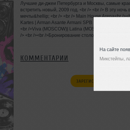
Лучшие ди-джеи Петербурга и Москвы, самые крас
встретить новый, 2009 год. <br /> <br /> В эту но
мечты&hellip; <br /> <br /> Main House Arena<br /><b
Kartes | Arman Asante Armani SPB | Skyline (MOSC
<br />Viva (MOSCOW)| Latina (MOSCOW) | &quot;Q&qu
/> <br /><br />Бронирование столов и Заказ билетов
На сайте поя
КОММЕНТАРИИ
Микстейпы, л
ЗАРЕГИСТРИРУЙТЕСЬ