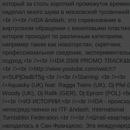
который за столь короткий промежуток времен
наделал много шума в московской тусовочной
<br /><br />IDA &ndash; это соревнование в
виртуозном обращении с виниловыми пластин
которое проходит по различным категориям,
например таким как новаторство, скретчинг,
профессиональное сведение, эксперименталь
подход.<br /><br />IDA 2008 PROMO TRACK&l
<br /><br />http://www.youtube.com/watch?
v=5UPjDadbT5g <br /><br />Starring: <br /><br
/>Aquasky (UK) feat: Ragga Twins (UK), Dj Pfel (
Woody (UK), Dj Rafik (GER), Dj Eprom (POL) <br
/><br />ИЗ ИСТОРИИ:<br /><br />IDA - происх
непосредственно из ITF &ndash; International
Turntablist Federation.<br /><br />Штаб-квартир
находилась в Сан-Франциско. Эта междунаро