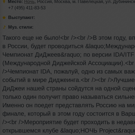
Место:
Ночь
,
Россия
,
Москва
,
м. Павелецкая
,
ул. Дубининс
+7 (495) 411-83-53
Выступают:
Муз. стили:
Такого еще не было!<br /><br />В этом году, 
в России, будет проводиться &laquo;Междуна
Чемпионат ДиДжеев&raquo; по версии IDA/ITF
(Международной Диджейской Ассоциации).<br 
/>Чемпионат IDA, пожалуй, одно из самых ва
событий в мире Диджеинга.<br /><br />Лучшие
ДиДжеи нашей страны сойдутся на одной сцен
только один получит право называться сильн
Именно он поедет представлять Россию на м
финале, который в этом году состоится в Вар
/><br />Мероприятие будет проходить в недав
открывшемся клубе &laquo;НОЧЬ Project&raquo