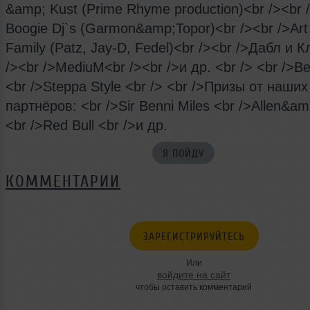
&amp; Kust (Prime Rhyme production)<br /><br 
Boogie Dj`s (Garmon&amp;Topor)<br /><br />Ar
Family (Patz, Jay-D, Fedel)<br /><br />Дабл и К
/><br />MediuM<br /><br />и др. <br /> <br />В
<br />Steppa Style <br /> <br />Призы от наших
партнёров: <br />Sir Benni Miles <br />Allen&a
<br />Red Bull <br />и др.
Я ПОЙДУ
КОММЕНТАРИИ
ЗАРЕГИСТРИРУЙТЕСЬ
Или
войдите на сайт
чтобы оставить комментарий