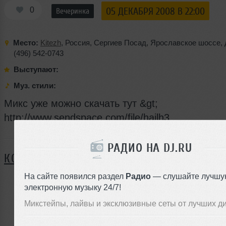
0
05 ДЕКАБРЯ 2008 В 22:00
Вечеринка
Место:
Kitezh
,
Россия
,
Сергиев Посад
,
Ярославское шоссе
,
(496) 542-0743
Выступают:
Муз. стили:
Микс уже можно скачать тут &gt;
http://www.sendspace.com/file/hailh3
Я ПОЙДУ
РАДИО НА DJ.RU
КОММЕНТАРИИ
На сайте появился раздел
Радио
— слушайте лучшу
электронную музыку 24/7!
ЗАРЕГИСТРИРУЙТЕСЬ
Микстейпы, лайвы и эксклюзивные сеты от лучших д
Или