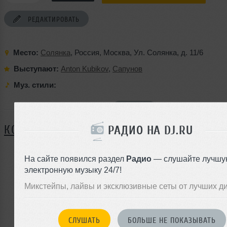
РЕДАКТИРОВАТЬ
Место:
Солянка
,
Россия
,
Москва
,
Ул. Солянка
,
д. 11/6
Выступают:
Anton Kubikov
,
Сапунов
Муз. стили:
Я ПОЙДУ
КОММЕНТАРИИ
РАДИО НА DJ.RU
На сайте появился раздел
Радио
— слушайте лучшу
электронную музыку 24/7!
ЗАРЕГИСТРИРУЙТЕСЬ
Микстейпы, лайвы и эксклюзивные сеты от лучших д
Или
войдите на сайт
чтобы оставить комментарий
СЛУШАТЬ
БОЛЬШЕ НЕ ПОКАЗЫВАТЬ