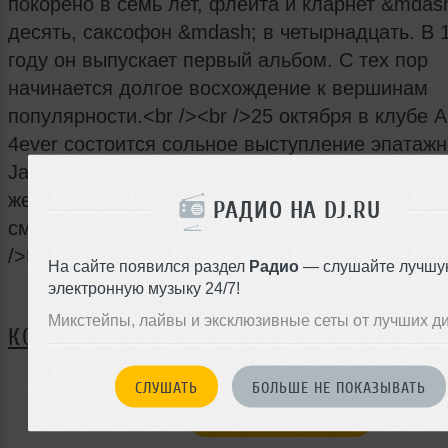
покорено в семь лет, флейта и кларнет &mdash
десять, саксофон &mdash; в четырнадцать. В 
году он выпускает первый альбом. С тех пор
начинается долгое восхождение к вершинам
популярности.<br /><br />25 октября в клубе
4ever состоится сольное выступление эпатажн
Jay Johanson. Лучшие хиты, лирические компо
жесткие и ритмичные трэки &ndash; в эту ночь
РАДИО НА DJ.RU
смешаются в стенах ARENA 4ever.<br /><br
/>Красочное шоу от ARENA girls
На сайте появился раздел
Радио
— слушайте лучшу
электронную музыку 24/7!
Я ПОЙДУ
Микстейпы, лайвы и эксклюзивные сеты от лучших д
КОММЕНТАРИИ
СЛУШАТЬ
БОЛЬШЕ НЕ ПОКАЗЫВАТЬ
ЗАРЕГИСТРИРУЙТЕСЬ