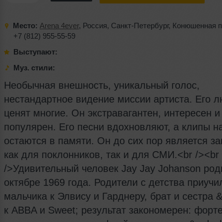
Место:
Arena 4ever
,
Россия
,
Санкт-Петербург
,
Конюшенная 
+7 (812) 955-55-59
Выступают:
Муз. стили:
Необычная внешность, уникальный голос,
нестандартное видение миссии артиста. Его л
ценят многие. Он экстравагантен, интересен и
популярен. Его песни вдохновляют, а клипы н
остаются в памяти. Он до сих пор является за
как для поклонников, так и для СМИ.<br /><br
/>Удивительный человек Jay Jay Johanson род
октябре 1969 года. Родители с детства приучи
мальчика к Элвису и Гарднеру, брат и сестра 
к ABBA и Sweet; результат закономерен: форт