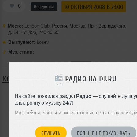
0
10 ОКТЯБРЯ 2008 В 23:00
Вечеринка
Место:
London Club
,
Россия
,
Москва
,
Пр-т Вернадского
,
д. 14. +7 (495) 749 49 59
Выступают:
Losev
Муз. стили:
Я ПОЙДУ
РАДИО НА DJ.RU
КОММЕНТАРИИ
На сайте появился раздел
Радио
— слушайте лучшу
электронную музыку 24/7!
ЗАРЕГИСТРИРУЙТЕСЬ
Микстейпы, лайвы и эксклюзивные сеты от лучших д
Или
войдите на сайт
чтобы оставить комментарий
СЛУШАТЬ
БОЛЬШЕ НЕ ПОКАЗЫВАТЬ