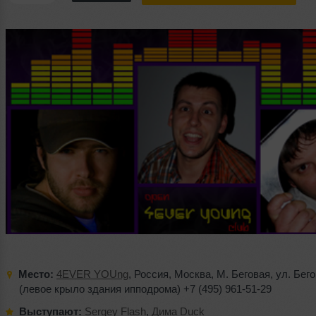
Место:
4EVER YOUng
,
Россия
,
Москва
,
M. Беговая
,
ул. Бег
(левое крыло здания ипподрома)
+7 (495) 961-51-29
Выступают:
Sergey Flash
,
Дима Duck