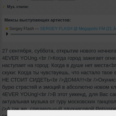
Муз. стили:
Миксы выступающих артистов:
Sergey Flash
—
SERGEY FLASH @ Megapolis FM (21 Ju
27 сентября, суббота, открытие нового ночног
4EVER YOUng.<br />Когда город зажигает огни,
наступает на город: Когда в душе нет места<b
скуки: Когда ты чувствуешь, что настало твое 
НЕ СТОИТ СИДЕТЬ<br />ДОМА!!!<br />Окунис
бурю страстей и эмоций в абсолютно новом к
4EVER YOUng!<br />В этот уикенд, для Вас с
актуальная музыка от гуру московских танцпол
/>А так же, специальный двухчасовой Retrospe