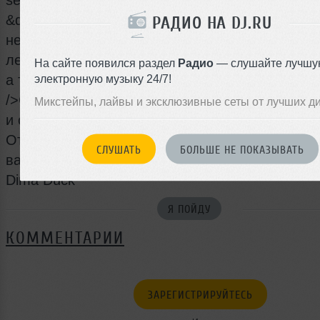
set. Для тех кто помнит<br />легендарный клу
&quot;Титаник&quot; и хочет окунуться в ту
РАДИО НА DJ.RU
неповторимую атмосферу.<br /><br />Погружат
легенду того времени, будет резидент клуба Т
На сайте появился раздел
Радио
— слушайте лучшу
а теперь и<br />4EVER YOUng, Dj D1.<br
электронную музыку 24/7!
/>Специальные гости и море сюрпризов. Мощн
Микстейпы, лайвы и эксклюзивные сеты от лучших д
и свет. Все это не оставит<br />вас равнодуш
Открой новый сезон в новом клубе!<br /><br /
СЛУШАТЬ
БОЛЬШЕ НЕ ПОКАЗЫВАТЬ
вас играют:<br />Dj Vladimir Flash<br />Dj D1<b
Dima Duck
Я ПОЙДУ
КОММЕНТАРИИ
ЗАРЕГИСТРИРУЙТЕСЬ