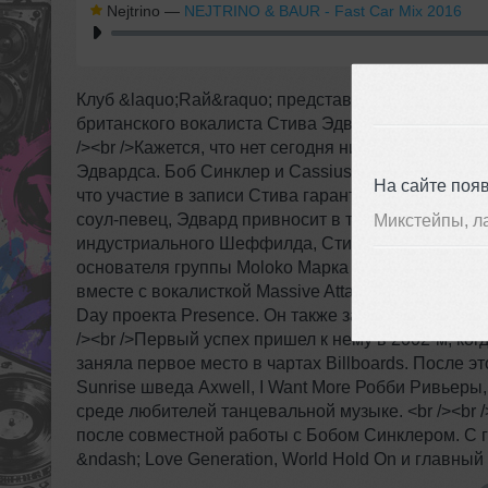
Nejtrino
—
NEJTRINO & BAUR - Fast Car Mix 2016
Клуб &laquo;Rай&raquo; представляет вечеринку &
британского вокалиста Стива Эдвардса, полноправ
/><br />Кажется, что нет сегодня ни одного хитово
Эдвардса. Боб Синклер и Cassius, группы Moloko и
На сайте поя
что участие в записи Стива гарантирует их творе
соул-певец, Эдвард привносит в танцевальную муз
Микстейпы, л
индустриального Шеффилда, Стив начал професси
основателя группы Moloko Марка Бердона. В конц
вместе с вокалисткой Massive Attack Сары Нильсон
Day проекта Presence. Он также записывал бэк-вокал
/><br />Первый успех пришел к нему в 2002-м, ког
заняла первое место в чартах Billboards. После э
Sunrise шведа Axwell, I Want More Робби Ривьеры,
среде любителей танцевальной музыке. <br /><br
после совместной работы с Бобом Синклером. С гу
&ndash; Love Generation, World Hold On и главный