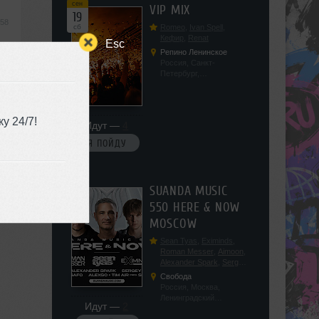
сен
VIP MIX
19
:58
сб
Romeo
,
Ivan Spell
,
Кефир
,
Renat
Esc
Репино Ленинское
Россия, Санкт-
Петербург,
Ленинградская обл, п.
Ленинское, ул.
Советская 171
у 24/7!
Идут —
4
Я ПОЙДУ
сен
SUANDA MUSIC
19
550 HERE & NOW
сб
MOSCOW
Sean Tyas
,
Eximinds
,
Roman Messer
,
Aimoon
,
Alexander Spark
,
Sergey
Salekhov
,
Georgio Safo
,
Свобода
AlexSo
,
Tim Air
Россия, Москва,
Ленинградский
Идут —
2
проспект, 47с19