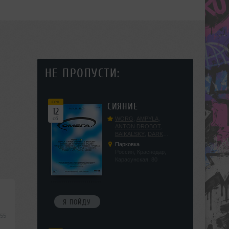
НЕ ПРОПУСТИ:
сен
СИЯНИЕ
12
сб
WORG
,
AMPYLA
,
ANTON DROBOT
,
BAIKALSKY
,
DARK
DILLER
,
FUCKOPSSS
,
Парковка
KALUGIN
,
KITEGNOM
,
Россия, Краснодар,
KODENKO
,
LEEYA
,
Карасунская, 80
MEDIKA
,
PRIZRAK
,
PUSHIN
,
RAS ALGETHI
,
RPMD
,
SHINPU
,
TRIGGER
,
UFF
,
YASYA
,
VERIGO
Я ПОЙДУ
:55