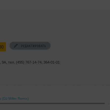
РЕДАКТИРОВАТЬ
00
,
9А
,
тел. (495) 767-14-74
,
364-01-01
u (DJ Miller Remix)
3