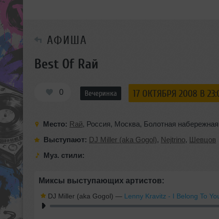
АФИША
Best Of Rай
0
17 ОКТЯБРЯ 2008 В 23:
Вечеринка
Место:
Rай
,
Россия
,
Москва
,
Болотная набережная
Выступают:
DJ Miller (aka Gogol)
,
Nejtrino
,
Шевцов
Муз. стили:
Миксы выступающих артистов:
DJ Miller (aka Gogol)
—
Lenny Kravitz - I Belong To Yo