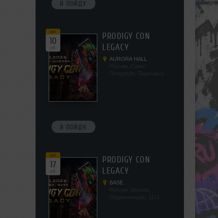
Я ПОЙДУ
окт
PRODIGY CON
10
LEGACY
сб
AURORA HALL
Россия, Санкт-
Петербург, Пироговская
наб, 5/2
Я ПОЙДУ
окт
PRODIGY CON
17
LEGACY
сб
BASE
Россия, Москва,
Орджоникидзе, 11с1