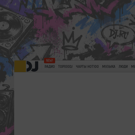
РАДИО
TOP100DJ
ЧАРТЫ HOT100
МУЗЫКА
ЛЮДИ
М