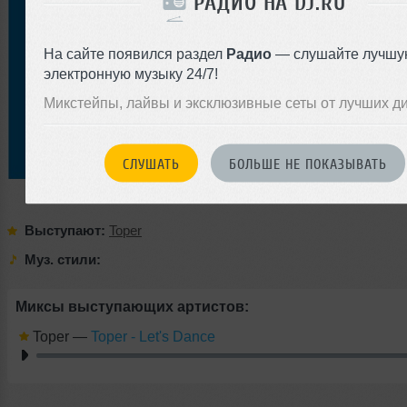
РАДИО НА DJ.RU
На сайте появился раздел
Радио
— слушайте лучшу
электронную музыку 24/7!
Микстейпы, лайвы и эксклюзивные сеты от лучших д
СЛУШАТЬ
БОЛЬШЕ НЕ ПОКАЗЫВАТЬ
Выступают:
Toper
Муз. стили:
Миксы выступающих артистов:
Toper
—
Toper - Let's Dance