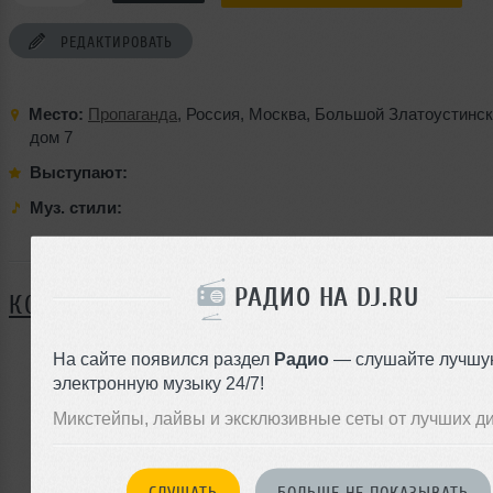
РЕДАКТИРОВАТЬ
Место:
Пропаганда
,
Россия
,
Москва
,
Большой Златоустинск
дом 7
Выступают:
Муз. стили:
Я ПОЙДУ
РАДИО НА DJ.RU
КОММЕНТАРИИ
На сайте появился раздел
Радио
— слушайте лучшу
электронную музыку 24/7!
ЗАРЕГИСТРИРУЙТЕСЬ
Микстейпы, лайвы и эксклюзивные сеты от лучших д
Или
войдите на сайт
чтобы оставить комментарий
СЛУШАТЬ
БОЛЬШЕ НЕ ПОКАЗЫВАТЬ