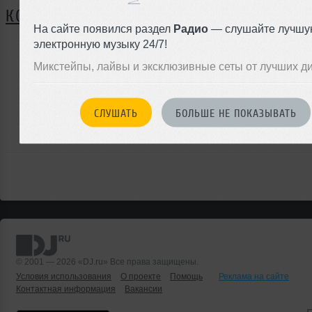
КОММЕНТАРИИ
На сайте появился раздел
Радио
— слушайте лучшу
электронную музыку 24/7!
Микстейпы, лайвы и эксклюзивные сеты от лучших д
ЗАРЕГИСТРИРУЙТЕСЬ
Или
войдите на сайт
СЛУШАТЬ
БОЛЬШЕ НЕ ПОКАЗЫВАТЬ
чтобы оставить комментарий
© 2001 — 2026 «DJ.ru» Все права защищены.
Условия использования
О проекте
Помощь
Реклама на сайте
Контактная информация
Вакансии