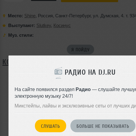
Место:
Shine
,
Россия
,
Санкт-Петербург
,
ул. Думская
, 4.
т. 93
Выступают:
Slutkey
,
Косинус
Муз. стили:
Я ПОЙДУ
КОММЕНТАРИИ
РАДИО НА DJ.RU
ЗАРЕГИСТРИРУЙТЕСЬ
На сайте появился раздел
Радио
— слушайте лучшу
электронную музыку 24/7!
Или
войдите на сайт
Микстейпы, лайвы и эксклюзивные сеты от лучших д
чтобы оставить комментарий
СЛУШАТЬ
БОЛЬШЕ НЕ ПОКАЗЫВАТЬ