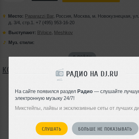
Место:
Paparazzi Bar
,
Россия
,
Москва
,
м. Новокузнецкая
,
ул
д. 3/4
, стр.1.
+7 (495) 953-16-20
Выступают:
BVoice
,
Meshkov
Муз. стили:
Я ПОЙДУ
КОММЕНТАРИИ
РАДИО НА DJ.RU
На сайте появился раздел
Радио
— слушайте лучшу
ЗАРЕГИСТРИРУЙТЕСЬ
электронную музыку 24/7!
Или
Микстейпы, лайвы и эксклюзивные сеты от лучших д
войдите на сайт
чтобы оставить комментарий
СЛУШАТЬ
БОЛЬШЕ НЕ ПОКАЗЫВАТЬ