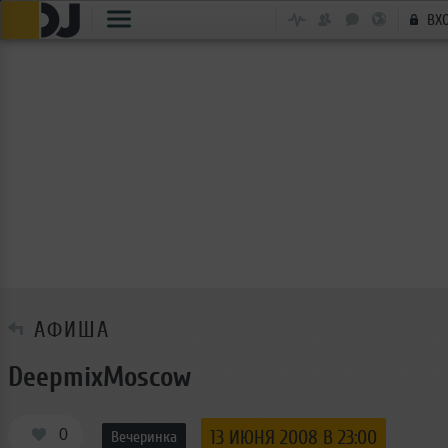
ВХ
АФИША
DeepmixMoscow
0
13 ИЮНЯ 2008 В 23:00
Вечеринка