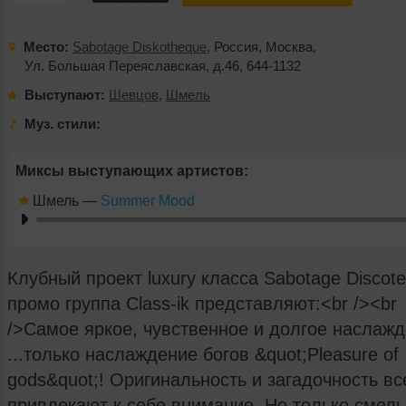
Место:
Sabotage Diskotheque
,
Россия
,
Москва
,
Ул. Большая Переяславская
,
д.46
,
644-1132
Выступают:
Шевцов
,
Шмель
Муз. стили:
Миксы выступающих артистов:
Шмель
—
Summer Mood
Клубный проект luxury класса Sabotage Discot
промо группа Class-ik представляют:<br /><br
/>Самое яркое, чувственное и долгое наслаж
...только наслаждение богов &quot;Pleasure of
gods&quot;! Оригинальность и загадочность вс
привлекают к себе внимание. Но только смел