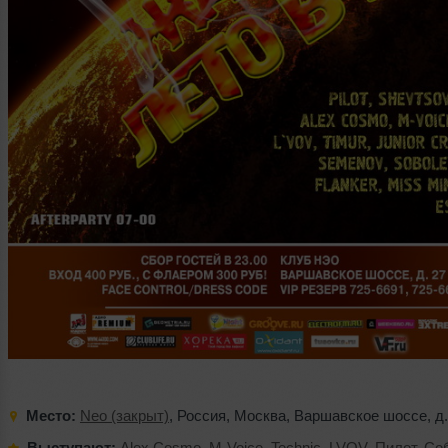
Место:
Neo (закрыт)
,
Россия
,
Москва
,
Варшавское шоссе
,
д
Выступают:
Alex Cosmo
,
M-Voice
,
Technic
,
LVOV
,
Пилот
,
Со