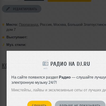
РЕДАКТИРОВАТЬ
Место:
Пропаганда
,
Россия
,
Москва
,
Большой Златоустинск
дом 7
Выступают:
Муз. стили:
Я ПОЙДУ
РАДИО НА DJ.RU
КОММЕНТАРИИ
На сайте появился раздел
Радио
— слушайте лучшу
электронную музыку 24/7!
ЗАРЕГИСТРИРУЙТЕСЬ
Микстейпы, лайвы и эксклюзивные сеты от лучших д
Или
войдите на сайт
чтобы оставить комментарий
СЛУШАТЬ
БОЛЬШЕ НЕ ПОКАЗЫВАТЬ