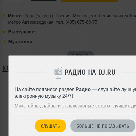
Место:
Zona (закрыт)
,
Россия
,
Москва
,
ул. Ленинская слобо
метро Автозаводская
,
тел. (495) 675-69-75
Выступают:
Муз. стили:
Я ПОЙДУ
КОММЕНТАРИИ
РАДИО НА DJ.RU
На сайте появился раздел
Радио
— слушайте лучшу
ЗАРЕГИСТРИРУЙТЕСЬ
электронную музыку 24/7!
Или
Микстейпы, лайвы и эксклюзивные сеты от лучших д
войдите на сайт
чтобы оставить комментарий
СЛУШАТЬ
БОЛЬШЕ НЕ ПОКАЗЫВАТЬ