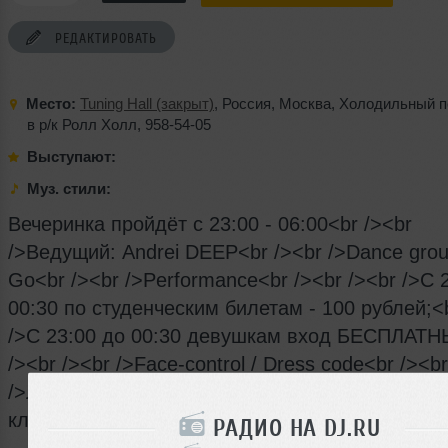
РЕДАКТИРОВАТЬ
Место:
Tuning Hall (закрыт)
,
Россия
,
Москва
,
Холодильный п
в р/к Ролл Холл
,
958-54-05
Выступают:
Муз. стили:
Вечеринка пройдёт с 23:00 - 06:00<br /><br
/>Ведущий: Andrei DEEP<br /><br />Dance grou
Go<br /><br />Performance<br /><br /><br />С 
00:30 по студенческим билетам - 100 рублей;<b
/>С 23:00 до 00:30 девушкам вход БЕСПЛАТН
/><br /><br />Face-control / Dress code<br /><br
/>Лица не достигшие 18 - летнего возраста в 
клуб не допускаются!!!
РАДИО НА DJ.RU