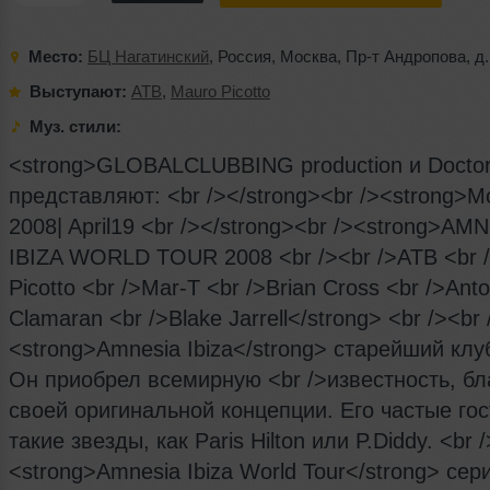
Место:
БЦ Нагатинский
,
Россия
,
Москва
,
Пр-т Андропова
,
д.
Выступают:
ATB
,
Mauro Picotto
Муз. стили:
<strong>GLOBALCLUBBING production и Doctor
представляют: <br /></strong><br /><strong>
2008| April19 <br /></strong><br /><strong>AM
IBIZA WORLD TOUR 2008 <br /><br />ATB <br 
Picotto <br />Mar-T <br />Brian Cross <br />Anto
Clamaran <br />Blake Jarrell</strong> <br /><br 
<strong>Amnesia Ibiza</strong> старейший клу
Он приобрел всемирную <br />известность, бл
своей оригинальной концепции. Его частые гос
такие звезды, как Paris Hilton или P.Diddy. <br /
<strong>Amnesia Ibiza World Tour</strong> сер