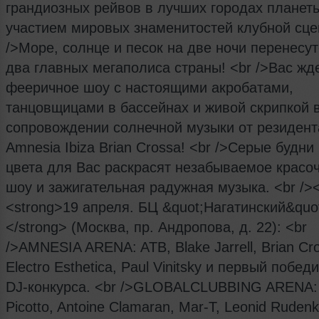
грандиозных рейвов в лучших городах планет
участием мировых знаменитостей клубной сце
/>Море, солнце и песок на две ночи перенесут
два главных мегаполиса страны! <br />Вас жд
фееричное шоу с настоящими акробатами,
танцовщицами в бассейнах и живой скрипкой 
сопровождении солнечной музыки от резидент
Amnesia Ibiza Brian Crossa! <br />Серые будни
цвета для Вас раскрасят незабываемое красо
шоу и зажигательная радужная музыка. <br /><
<strong>19 апреля. БЦ &quot;Нагатинский&quo
</strong> (Москва, пр. Андропова, д. 22): <br
/>AMNESIA ARENA: ATB, Blake Jarrell, Brian Cr
Electro Esthetica, Paul Vinitsky и первый побед
DJ-конкурса. <br />GLOBALCLUBBING ARENA:
Picotto, Antoine Clamaran, Mar-T, Leonid Rudenk