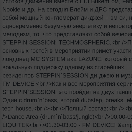
истоков движения вместе с LTJ Bukem`ом, Fab
Nookie и др. На сегодня Блейм и ДРС предст
собой мощный конгломерат ди-джей + эм си, 
одновременно безумную энергетику и неповт
мелодизм, то, что представляют собой вечери
STEPPIN`SESSION: TECHMOSPHERIC.<br />
основных гостей в мероприятии примет участи
лондонец MC SYSTEM aka LAZUNE, который с
вокальную поддержку одному из старейших
резидентов STEPPIN`SESSION ди-джею и муз
FM DEVICE!<br />Как и все мероприятия сери
STEPPIN`SESSION, это пройдет на двух танцп
Один с drum`n`bass, второй dubstep, breaks, el
tech-house.<br /><br />Полный состав:<br /><b
/>Dance Area (drum`n`bass/jungle)<br />00.00-0
LIQUITEK<br />01.30-03.00 - FM DEVICE! &am