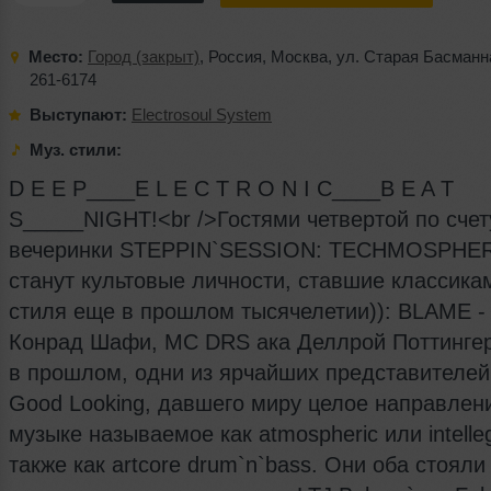
Место:
Город (закрыт)
,
Россия
,
Москва
,
ул. Старая Басманн
261-6174
Выступают:
Electrosoul System
Муз. стили:
D E E P____E L E C T R O N I C____B E A T
S_____NIGHT!<br />Гостями четвертой по счет
вечеринки STEPPIN`SESSION: TECHMOSPHE
станут культовые личности, ставшие классика
стиля еще в прошлом тысячелетии)): BLAME -
Конрад Шафи, MC DRS ака Деллрой Поттингер
в прошлом, одни из ярчайших представителей
Good Looking, давшего миру целое направлен
музыке называемое как atmospheric или intelleg
также как artcore drum`n`bass. Они оба стояли