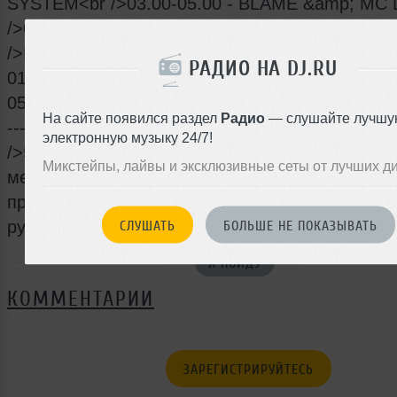
SYSTEM<br />03.00-05.00 - BLAME &amp; MC 
/>05.00-06.30 - ELECTROSOUL SYSTEM<br /><
/>Luding Area (tech-house/electro/breaks)<br />
РАДИО НА DJ.RU
01.00 - RENTON<br />01.00-03.00 - FX<br />03.
05.00 - JAZZMAN<br />05.00-07.00 - MEKA<br />-
На сайте появился раздел
Радио
— слушайте лучшу
--------------------------------------------------<br />В
электронную музыку 24/7!
/>550 руб. | 500 руб. - с флаером в день
Микстейпы, лайвы и эксклюзивные сеты от лучших д
мероприятия<br />400 руб. - в предварительн
продаже, тел. 261-6174, 261-4764<br />VIP &ra
руб.<span style="font-weight: bold;"><br /></spa
СЛУШАТЬ
БОЛЬШЕ НЕ ПОКАЗЫВАТЬ
Я ПОЙДУ
КОММЕНТАРИИ
ЗАРЕГИСТРИРУЙТЕСЬ