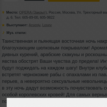
Место:
OPERA (Закрыт)
,
Россия
,
Москва
,
Ул. Трехгорный в
д. 6. Тел: 605-89-00
,
605-9822
Выступают:
Arseniy
,
Losev
Муз. стили:
Таинственная и пьянящая восточная ночь накр
благоухающим шелковым покрывалом! Арома
дивных курений, арабские скакуны и роскошн
явства обострят Ваши чувства до предела! Ин
будут поджидать на каждом шагу! Внутри клуб
встретят чернокожие рабы с опахалами из па
перьев, а невероятно сексуальные невольниц
в эту ночь дадут возможность почувствовать с
особой королевских кровей! Для самых верны
подданных индийские правители приготовили