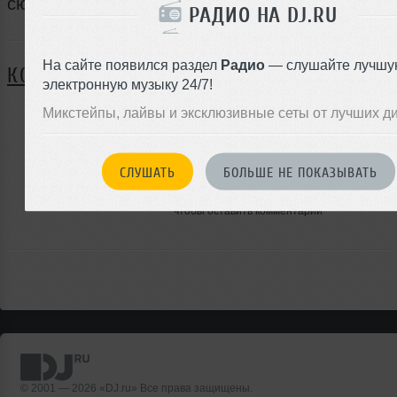
сюрприз!
РАДИО НА DJ.RU
Я ПОЙДУ
На сайте появился раздел
Радио
— слушайте лучшу
КОММЕНТАРИИ
электронную музыку 24/7!
Микстейпы, лайвы и эксклюзивные сеты от лучших д
ЗАРЕГИСТРИРУЙТЕСЬ
СЛУШАТЬ
БОЛЬШЕ НЕ ПОКАЗЫВАТЬ
Или
войдите на сайт
чтобы оставить комментарий
© 2001 — 2026 «DJ.ru» Все права защищены.