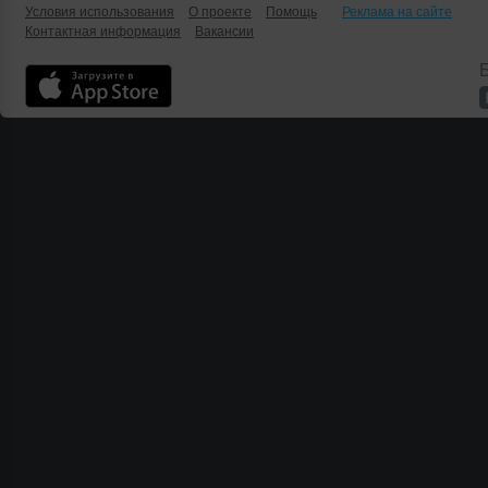
Условия использования
О проекте
Помощь
Реклама на сайте
Контактная информация
Вакансии
Б