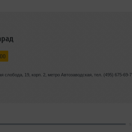
арад
:00
ая слобода
,
19
,
корп. 2
,
метро Автозаводская
,
тел. (495) 675-69-
5