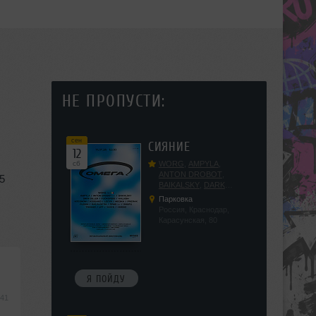
НЕ ПРОПУСТИ:
сен
СИЯНИЕ
12
сб
WORG
,
AMPYLA
,
ANTON DROBOT
,
75
BAIKALSKY
,
DARK
DILLER
,
FUCKOPSSS
,
Парковка
KALUGIN
,
KITEGNOM
,
Россия, Краснодар,
KODENKO
,
LEEYA
,
Карасунская, 80
MEDIKA
,
PRIZRAK
,
PUSHIN
,
RAS ALGETHI
,
RPMD
,
SHINPU
,
TRIGGER
,
UFF
,
YASYA
,
VERIGO
Я ПОЙДУ
:41