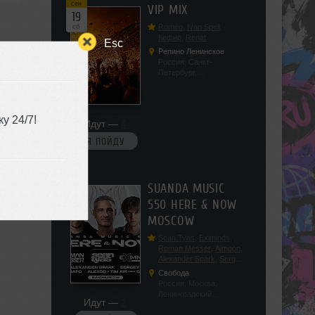
сен
VIP MIX
19
сб
Romeo
,
Ivan Spell
,
Кефир
,
Renat
Esc
Репино Ленинское
Россия, Санкт-
Петербург,
Ленинградская обл, п.
Ленинское, ул.
Советская 171
у 24/7!
Идут —
4
Я ПОЙДУ
сен
SUANDA MUSIC
19
550 HERE & NOW
сб
MOSCOW
Sean Tyas
,
Eximinds
,
Roman Messer
,
Aimoon
,
Alexander Spark
,
Sergey
Salekhov
,
Georgio Safo
,
Свобода
AlexSo
,
Tim Air
Россия, Москва,
Ленинградский
Идут —
2
проспект, 47с19