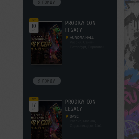
Я ПОЙДУ
окт
PRODIGY CON
10
LEGACY
сб
AURORA HALL
Россия, Санкт-
Петербург, Пироговская
наб, 5/2
Я ПОЙДУ
окт
PRODIGY CON
17
LEGACY
сб
BASE
Россия, Москва,
Орджоникидзе, 11с1