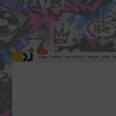
РАДИО
TOP100DJ
ЧАРТЫ HOT100
МУЗЫКА
ЛЮДИ
М