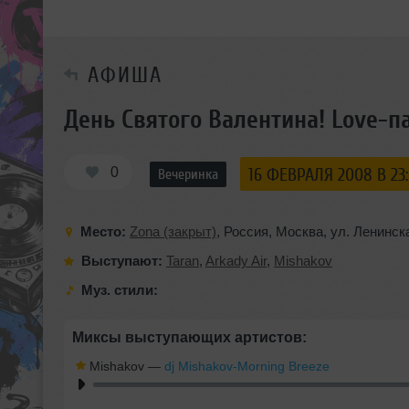
АФИША
День Святого Валентина! Love-п
0
16 ФЕВРАЛЯ 2008 В 23
Вечеринка
Место:
Zona (закрыт)
,
Россия
,
Москва
,
ул. Ленинск
Выступают:
Taran
,
Arkady Air
,
Mishakov
Муз. стили:
Миксы выступающих артистов:
Mishakov
—
dj Mishakov-Morning Breeze