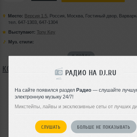
Место:
Версия 1.5
,
Россия
,
Москва
,
Гостиный двор
,
Варварк
тел. 647-1303
,
647-1304
Выступают:
Tony Key
Муз. стили:
Я ПОЙДУ
КОММЕНТАРИИ
РАДИО НА DJ.RU
На сайте появился раздел
Радио
— слушайте лучшу
ЗАРЕГИСТРИРУЙТЕСЬ
электронную музыку 24/7!
Или
Микстейпы, лайвы и эксклюзивные сеты от лучших д
войдите на сайт
чтобы оставить комментарий
СЛУШАТЬ
БОЛЬШЕ НЕ ПОКАЗЫВАТЬ