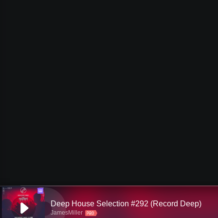
Ш
Deep House Selection #292 (Record Deep)
JamesMiller