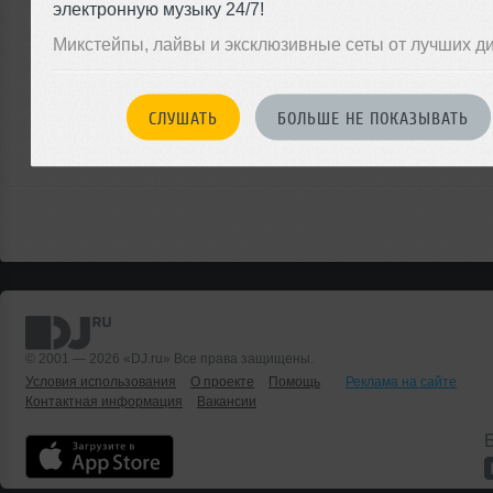
электронную музыку 24/7!
Микстейпы, лайвы и эксклюзивные сеты от лучших д
ЗАРЕГИСТРИРУЙТЕСЬ
Или
СЛУШАТЬ
БОЛЬШЕ НЕ ПОКАЗЫВАТЬ
войдите на сайт
чтобы оставить комментарий
© 2001 — 2026 «DJ.ru» Все права защищены.
Условия использования
О проекте
Помощь
Реклама на сайте
Контактная информация
Вакансии
Б