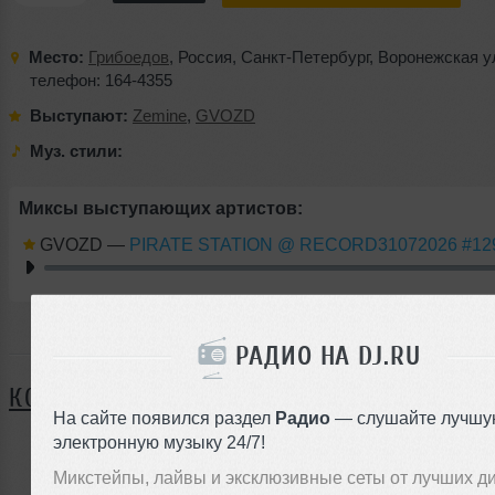
Место:
Грибоедов
,
Россия
,
Санкт-Петербург
,
Воронежская у
телефон: 164-4355
Выступают:
Zemine
,
GVOZD
Муз. стили:
Миксы выступающих артистов:
GVOZD
—
PIRATE STATION @ RECORD31072026 #12
РАДИО НА DJ.RU
Я ПОЙДУ
КОММЕНТАРИИ
На сайте появился раздел
Радио
— слушайте лучшу
электронную музыку 24/7!
Микстейпы, лайвы и эксклюзивные сеты от лучших д
ЗАРЕГИСТРИРУЙТЕСЬ