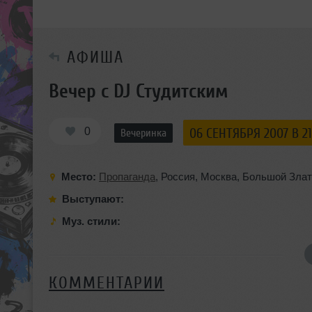
АФИША
Вечер с DJ Студитским
0
06 СЕНТЯБРЯ 2007 В 21
Вечеринка
Место:
Пропаганда
,
Россия
,
Москва
,
Большой Злат
Выступают:
Муз. стили:
КОММЕНТАРИИ