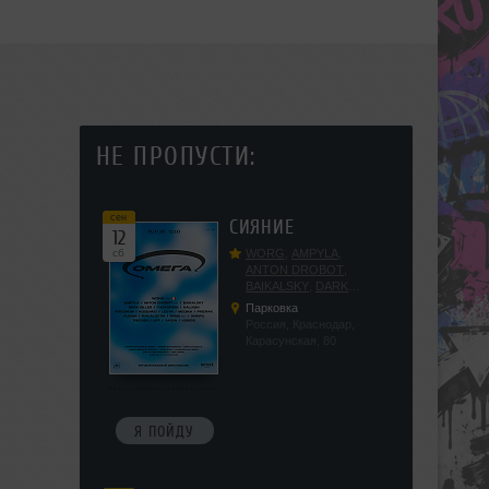
НЕ ПРОПУСТИ:
сен
СИЯНИЕ
12
сб
WORG
,
AMPYLA
,
ANTON DROBOT
,
BAIKALSKY
,
DARK
DILLER
,
FUCKOPSSS
,
Парковка
KALUGIN
,
KITEGNOM
,
Россия, Краснодар,
KODENKO
,
LEEYA
,
Карасунская, 80
MEDIKA
,
PRIZRAK
,
PUSHIN
,
RAS ALGETHI
,
RPMD
,
SHINPU
,
TRIGGER
,
UFF
,
YASYA
,
VERIGO
Я ПОЙДУ