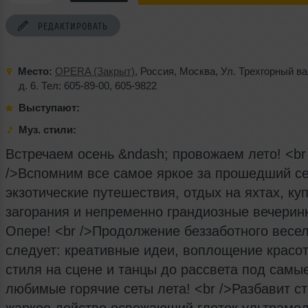
РЕДАКТИРОВАТЬ
Место:
OPERA (Закрыт)
,
Россия
,
Москва
,
Ул. Трехгорный в
д. 6. Тел: 605-89-00
,
605-9822
Выступают:
Муз. стили:
Встречаем осень &ndash; провожаем лето! <br
/>Вспомним все самое яркое за прошедший се
экзотические путешествия, отдых на яхтах, ку
загорания и непременно грандиозные вечерин
Опере! <br />Продолжение беззаботного весе
следует: креативные идеи, воплощение красо
стиля на сцене и танцы до рассвета под самы
любимые горячие сеты лета! <br />Разбавит с
жаркое действо освежающий глоток ультрамо