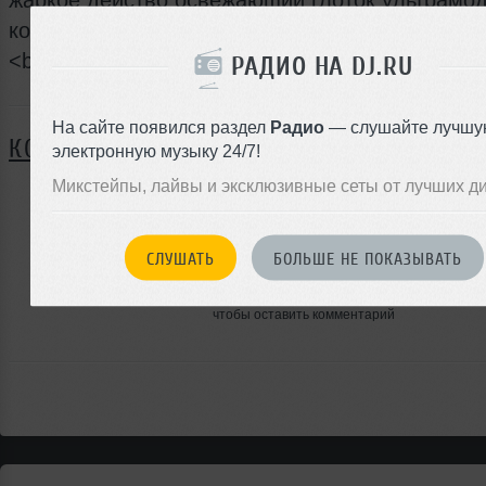
коктейля или классического шампанского! <br 
<br /><br /><br />
РАДИО НА DJ.RU
Я ПОЙДУ
На сайте появился раздел
Радио
— слушайте лучшу
КОММЕНТАРИИ
электронную музыку 24/7!
Микстейпы, лайвы и эксклюзивные сеты от лучших д
ЗАРЕГИСТРИРУЙТЕСЬ
СЛУШАТЬ
БОЛЬШЕ НЕ ПОКАЗЫВАТЬ
Или
войдите на сайт
чтобы оставить комментарий