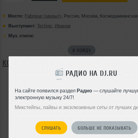
Место:
Fabrique (закрыт)
,
Россия
,
Москва
,
Космодамианская
Выступают:
Technic
,
Иванов
Муз. стили:
Я ПОЙДУ
КОММЕНТАРИИ
РАДИО НА DJ.RU
ЗАРЕГИСТРИРУЙТЕСЬ
На сайте появился раздел
Радио
— слушайте лучшу
электронную музыку 24/7!
Или
войдите на сайт
Микстейпы, лайвы и эксклюзивные сеты от лучших д
чтобы оставить комментарий
СЛУШАТЬ
БОЛЬШЕ НЕ ПОКАЗЫВАТЬ