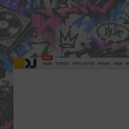
РАДИО
TOP100DJ
ЧАРТЫ HOT100
МУЗЫКА
ЛЮДИ
М