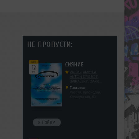
НЕ ПРОПУСТИ:
сен
СИЯНИЕ
12
сб
WORG
,
AMPYLA
,
ANTON DROBOT
,
BAIKALSKY
,
DARK
DILLER
,
FUCKOPSSS
,
Парковка
KALUGIN
,
KITEGNOM
,
Россия, Краснодар,
KODENKO
,
LEEYA
,
Карасунская, 80
MEDIKA
,
PRIZRAK
,
PUSHIN
,
RAS ALGETHI
,
RPMD
,
SHINPU
,
TRIGGER
,
UFF
,
YASYA
,
VERIGO
Я ПОЙДУ