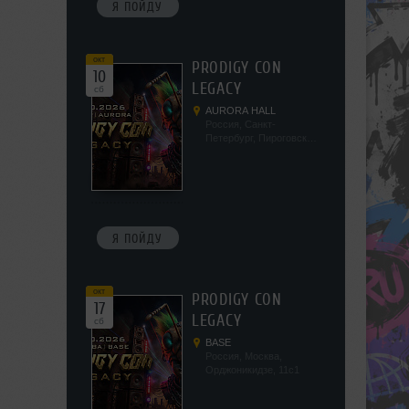
Я ПОЙДУ
окт
PRODIGY CON
10
LEGACY
сб
AURORA HALL
Россия, Санкт-
Петербург, Пироговская
наб, 5/2
Я ПОЙДУ
окт
PRODIGY CON
17
LEGACY
сб
BASE
Россия, Москва,
Орджоникидзе, 11с1