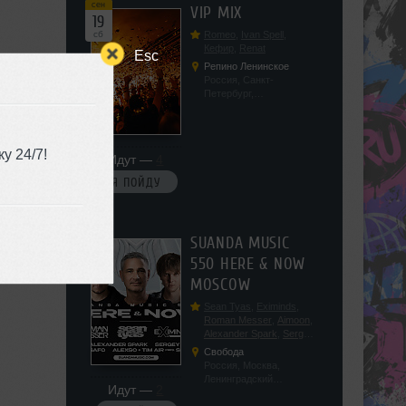
сен
VIP MIX
19
сб
Romeo
,
Ivan Spell
,
Кефир
,
Renat
Esc
Репино Ленинское
Россия, Санкт-
Петербург,
Ленинградская обл, п.
Ленинское, ул.
Советская 171
у 24/7!
Идут —
4
Я ПОЙДУ
сен
SUANDA MUSIC
19
550 HERE & NOW
сб
MOSCOW
Sean Tyas
,
Eximinds
,
Roman Messer
,
Aimoon
,
Alexander Spark
,
Sergey
Salekhov
,
Georgio Safo
,
Свобода
AlexSo
,
Tim Air
Россия, Москва,
Ленинградский
Идут —
2
проспект, 47с19