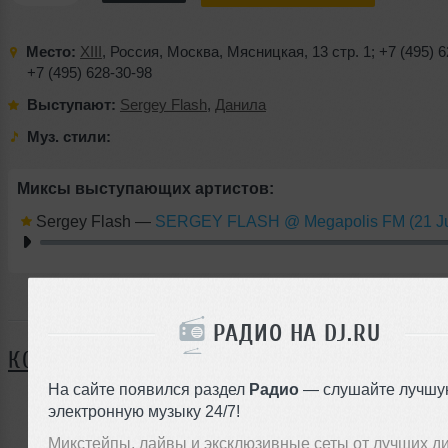
Место:
XIII
,
Россия
,
Москва
,
Мясницкая
, 13 стр. 1;
+7 (495) 
+7 (495) 628-30-98
Выступают:
Sergey Flash
,
Данила
Муз. стили:
Миксы выступающих артистов:
Sergey Flash
—
SERGEY FLASH @ Megapolis FM (21 Ju
Я ПОЙДУ
РАДИО НА DJ.RU
КОММЕНТАРИИ
На сайте появился раздел
Радио
— слушайте лучшу
электронную музыку 24/7!
ЗАРЕГИСТРИРУЙТЕСЬ
Микстейпы, лайвы и эксклюзивные сеты от лучших д