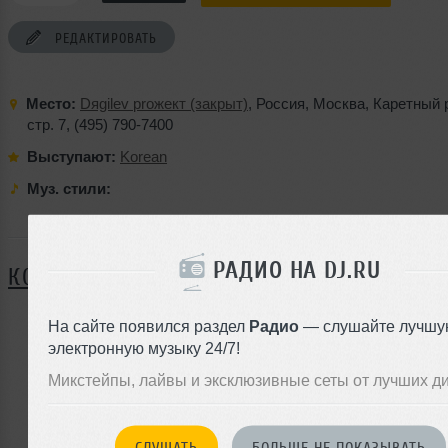
РЕДАКТИРОВАТЬ
Место:
Dяgilev proжект (закрыт)
,
Россия
,
Москва
,
Каретный 
стр. 7
,
(495) 790-7400
Выступают:
Korean
Муз. стили:
Я ПОЙДУ
РАДИО НА DJ.RU
КОММЕНТАРИИ
На сайте появился раздел
Радио
— слушайте лучшу
электронную музыку 24/7!
ЗАРЕГИСТРИРУЙТЕСЬ
Микстейпы, лайвы и эксклюзивные сеты от лучших д
Или
войдите на сайт
чтобы оставить комментарий
СЛУШАТЬ
БОЛЬШЕ НЕ ПОКАЗЫВАТЬ