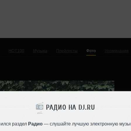
HOT100
Музыка
Плейлисты
Фото
Упоминания
РАДИО НА DJ.RU
вился раздел
Радио
— слушайте лучшую электронную музык