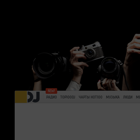
РАДИО
TOP100DJ
ЧАРТЫ HOT100
МУЗЫКА
ЛЮДИ
М