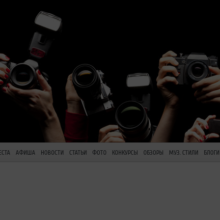
ЕСТА
АФИША
НОВОСТИ
СТАТЬИ
ФОТО
КОНКУРСЫ
ОБЗОРЫ
МУЗ. СТИЛИ
БЛОГИ