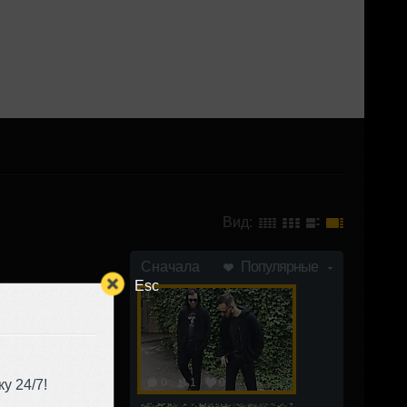
Вид:
Сначала
Популярные
Esc
0
1
0
у 24/7!