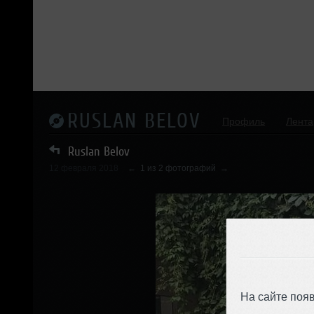
RUSLAN BELOV
Профиль
Лента
Ruslan Belov
12 февраля 2018
←
1 из 2 фотографий
→
На сайте поя