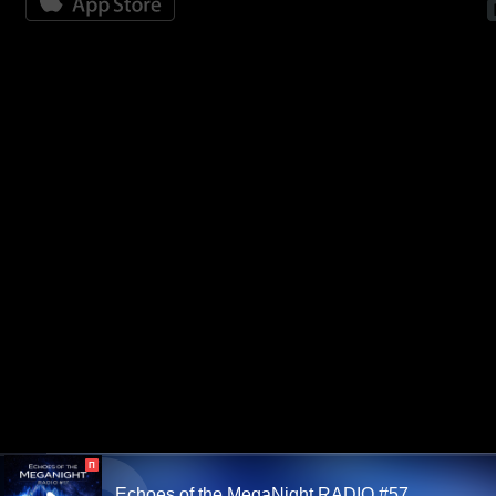
П
Echoes of the MegaNight RADIO #57