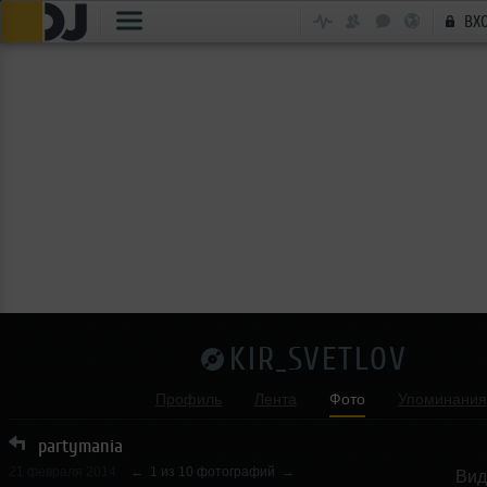
ВХ
KIR_SVETLOV
Профиль
Лента
Фото
Упоминания
partymania
21 февраля 2014
←
1 из 10 фотографий
→
Вид