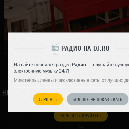
РАДИО НА DJ.RU
На сайте появился раздел
Радио
— слушайте лучшу
0
электронную музыку 24/7!
Поделиться с друзьями:
Микстейпы, лайвы и эксклюзивные сеты от лучших д
НЕТ ОТЗЫВОВ
СЛУШАТЬ
БОЛЬШЕ НЕ ПОКАЗЫВАТЬ
ЗАРЕГИСТРИРУЙТЕСЬ
Или