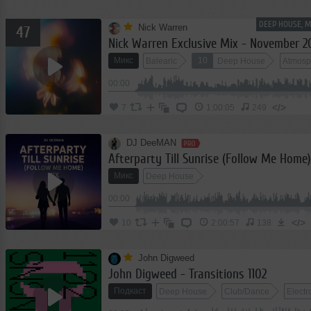
DEEP HOUSE, 
Nick Warren
47
Nick Warren Exclusive Mix - November 2
Микс
10
Balearic
Deep House
Atmosp
00:00
</>
7
1:00:05
249
DJ DeeMAN
Afterparty Till Sunrise (Follow Me Home
Микс
Deep House
00:00
</>
10
2:00:57
138
John Digweed
John Digweed - Transitions 1102
Подкаст
Deep House
Club/Dance
Electr