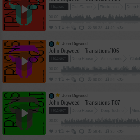
Подкаст
Club/Dance
Electronica
Deep H
00:00
</>
0
59:38
49
John Digweed
John Digweed - Transitions1106
Подкаст
Deep House
Atmospheric
Club
00:00
</>
2
60:00
56
John Digweed
John Digweed - Transitions 1107
Подкаст
Deep House
Deep Techno
Atmo
00:00
</>
0
59:45
35