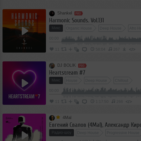
Shankel
Harmonic Sounds. Vol.131
Микс
Organic House
Deep House
Afro H
00:00
</>
11
58:04
267
DJ BOLIK
Heartstream #7
Микс
House
Deep House
Chillout
00:00
</>
11
1:17:50
266
4Mal
Радио-шоу
Deep House
Progressive House