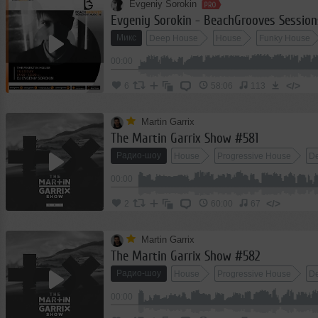
Evgeniy Sorokin
Evgeniy Sorokin - BeachGrooves Session
Микс
Deep House
House
Funky House
00:00
</>
6
58:06
113
Martin Garrix
The Martin Garrix Show #581
Радио-шоу
House
Progressive House
D
00:00
</>
2
60:00
67
Martin Garrix
The Martin Garrix Show #582
Радио-шоу
House
Progressive House
D
00:00