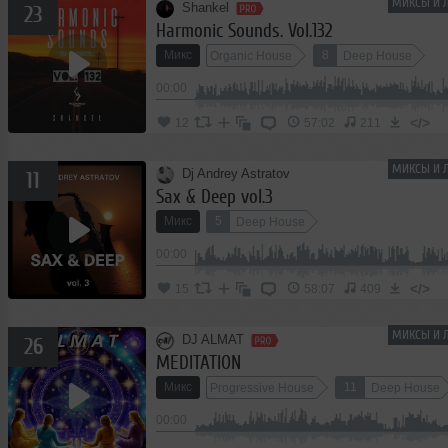
МИКСЫ И Л
Shankel
23
Harmonic Sounds. Vol.132
Микс
8
Organic House
Deep House
00:00
</>
12
57:02
211
МИКСЫ И Л
Dj Andrey Astratov
11
Sax & Deep vol.3
Микс
5
Deep House
00:00
</>
15
58:07
409
МИКСЫ И Л
DJ ALMAT
26
MEDITATION
Микс
11
Progressive House
Deep House
00:00