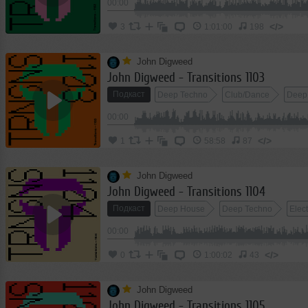
00:00
</>
3
1:01:00
198
John Digweed
John Digweed - Transitions 1103
Подкаст
Deep Techno
Club/Dance
Deep
00:00
</>
1
58:58
87
John Digweed
John Digweed - Transitions 1104
Подкаст
Deep House
Deep Techno
Elec
00:00
</>
0
1:00:02
43
John Digweed
John Digweed - Transitions 1105