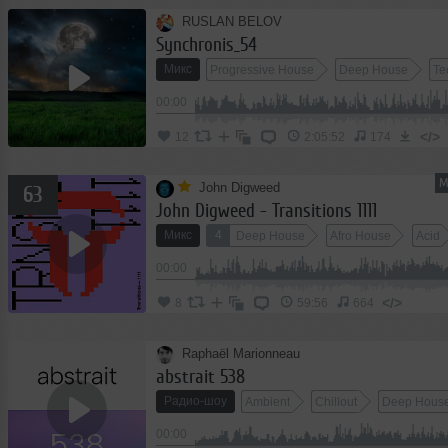
RUSLAN BELOV
Synchronis_54
Микс
Progressive House
Deep House
Te
00:00
</>
12
2:05:52
174
М
John Digweed
63
John Digweed - Transitions 1111
Микс
4
Deep House
Afro House
Acid
00:00
</>
8
59:56
664
Raphaël Marionneau
abstrait 538
Радио-шоу
Ambient
Chillout
Deep Hous
00:00