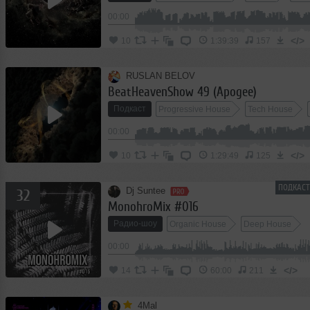
00:00
</>
10
1:39:39
157
RUSLAN BELOV
BeatHeavenShow 49 (Apogee)
Подкаст
Progressive House
Tech House
00:00
</>
10
1:29:49
125
ПОДКАСТ
Dj Suntee
32
MonohroMix #016
Радио-шоу
Organic House
Deep House
00:00
</>
14
60:00
211
4Mal