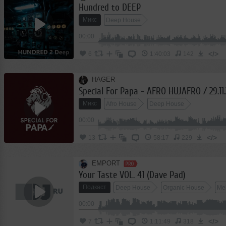
Hundred to DEEP
Микс
Deep House
00:00
</>
6
1:40:03
142
HAGER
Special For Papa - AFRO HUJAFRO / 29.11
Микс
Afro House
Deep House
00:00
</>
13
58:17
229
EMPORT
Your Taste VOL. 41 (Dave Pad)
Подкаст
Deep House
Organic House
Me
00:00
</>
7
1:11:49
318