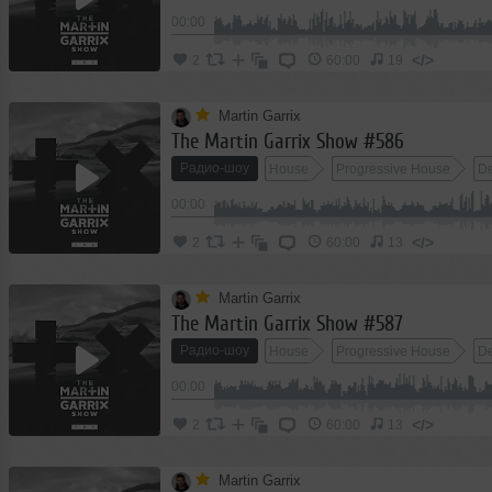
00:00
</>
2
60:00
19
Martin Garrix
The Martin Garrix Show #586
Радио-шоу
House
Progressive House
D
00:00
</>
2
60:00
13
Martin Garrix
The Martin Garrix Show #587
Радио-шоу
House
Progressive House
D
00:00
</>
2
60:00
13
Martin Garrix