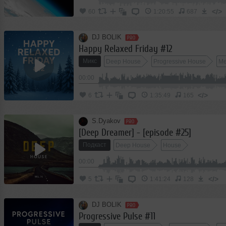
</>
60
1:20:55
687
DJ BOLIK
Happy Relaxed Friday #12
Микс
Deep House
Progressive House
Me
00:00
</>
6
1:35:49
165
S.Dyakov
[Deep Dreamer] - [episode #25]
Подкаст
Deep House
House
00:00
</>
5
1:41:24
128
DJ BOLIK
Progressive Pulse #11