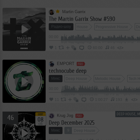
Martin Garrix
The Martin Garrix Show #590
Радио-шоу
House
Progressive House
D
00:00
</>
1
60:00
46
EMPORT
technocube deep
Микс
Deep House
Melodic House
Tech 
00:00
</>
11
1:00:27
193
DEEP HOUSE, 
авг
Krug Jog
46
08
Deep December 2025
сб
Микс
9
Deep House