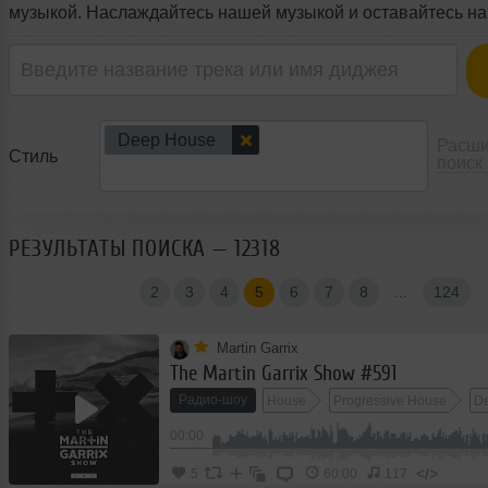
музыкой. Наслаждайтесь нашей музыкой и оставайтесь на 
Deep House
Расш
Стиль
поиск
РЕЗУЛЬТАТЫ ПОИСКА — 12318
2
3
4
5
6
7
8
...
124
Martin Garrix
The Martin Garrix Show #591
Радио-шоу
House
Progressive House
D
00:00
</>
5
60:00
117