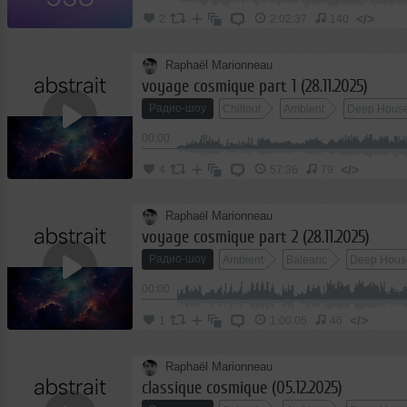
</>
2
2:02:37
140
Raphaël Marionneau
voyage cosmique part 1 (28.11.2025)
Радио-шоу
Chillout
Ambient
Deep Hous
00:00
</>
4
57:36
79
Raphaël Marionneau
voyage cosmique part 2 (28.11.2025)
Радио-шоу
Ambient
Balearic
Deep Hous
00:00
</>
1
1:00:05
46
Raphaël Marionneau
classique cosmique (05.12.2025)