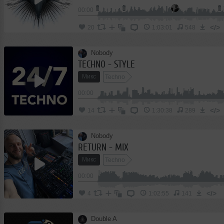
00:00
</>
20
1:03:01
548
Nobody
TECHNO - STYLE
Микс
Techno
00:00
</>
14
1:30:38
289
Nobody
RETURN - MIX
Микс
Techno
00:00
</>
4
1:02:55
141
Double A