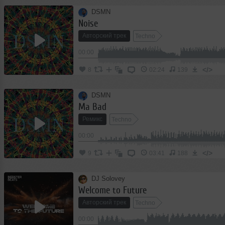
DSMN
Noise
Авторский трек
Techno
00:00
</>
8
02:24
139
DSMN
Ma Bad
Ремикс
Techno
00:00
</>
9
03:41
188
DJ Solovey
Welcome to Future
Авторский трек
Techno
00:00