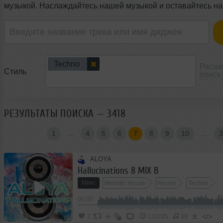
музыкой. Наслаждайтесь нашей музыкой и оставайтесь на 
Techno
Расш
Стиль
поиск
РЕЗУЛЬТАТЫ ПОИСКА — 3418
1
...
4
5
6
7
8
9
10
...
3
ALOYA
Hallucinations 8 MIX B
Микс
Melodic House
House
Techno
00:00
</>
2
1:03:05
39