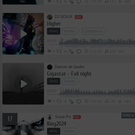
</>
7
1:49:39
111
DJ BOLIK
Higher
Микс
Techno
Club/Dance
00:00
</>
6
1:22:53
325
Danver de lauder
Gigastat - Evil night
Микс
Techno
00:00
</>
4
1:14:19
141
МИКСЫ 
Susie Po
17
King2024
Микс
Techno