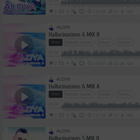
00:00
</>
1
1:11:50
23
ALOYA
Hallucinations 6 MIX B
Микс
Melodic House
House
Techno
00:00
</>
2
1:14:56
23
ALOYA
Hallucinations 6 MIX A
Микс
Melodic House
House
Techno
00:00
</>
2
1:17:38
16
ALOYA
Hallucinations 5 MIX B