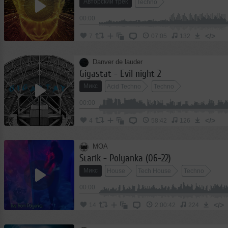
Авторский трек
Techno
00:00
</>
7
07:05
132
Danver de lauder
Gigastat - Evil night 2
Микс
Acid Techno
Techno
00:00
</>
4
58:42
126
MOA
Starik - Polyanka (06-22)
Микс
House
Tech House
Techno
00:00
</>
14
2:00:42
224