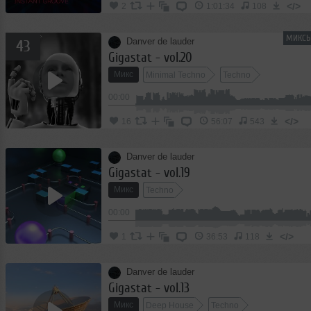
</>
2
1:01:34
108
МИКСЫ
Danver de lauder
43
Gigastat - vol.20
Микс
Minimal Techno
Techno
00:00
</>
16
56:07
543
Danver de lauder
Gigastat - vol.19
Микс
Techno
00:00
</>
1
36:53
118
Danver de lauder
Gigastat - vol.13
Микс
Deep House
Techno