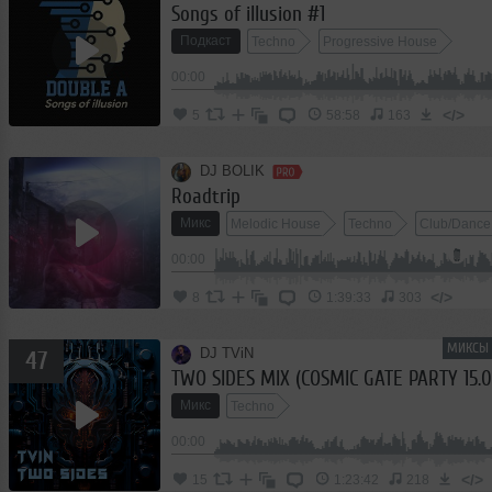
Songs of illusion #1
Подкаст
Techno
Progressive House
00:00
</>
5
58:58
163
DJ BOLIK
Roadtrip
Микс
Melodic House
Techno
Club/Dance
00:00
</>
8
1:39:33
303
МИКСЫ 
DJ TViN
47
TWO SIDES MIX (COSMIC GATE PARTY 15.0
Микс
Techno
00:00
</>
15
1:23:42
218