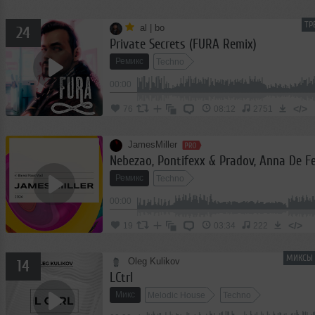
ТР
al | bo
24
Private Secrets (FURA Remix)
Ремикс
Techno
00:00
</>
76
08:12
2751
JamesMiller
Ремикс
Techno
00:00
</>
19
03:34
222
МИКСЫ 
Oleg Kulikov
14
LCtrl
Микс
Melodic House
Techno