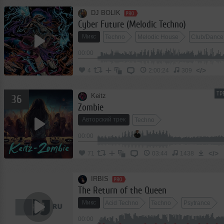
DJ BOLIK
Cyber Future (Melodic Techno)
Микс
Techno
Melodic House
Club/Dance
00:00
</>
4
2:00:24
309
ТР
Keitz
36
Zombie
Авторский трек
Techno
00:00
</>
71
03:44
1438
IRBIS
The Return of the Queen
Микс
Acid Techno
Techno
Psytrance
00:00