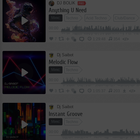
DJ BOLIK
Anything U Need
Микс
Techno
Acid Techno
Club/Dance
00:00
</>
7
1:29:48
354
Dj Saibot
Melodic Flow
Микс
Techno
00:00
</>
3
1:05:37
203
Dj Saibot
Instant Groove
Микс
Techno
00:00