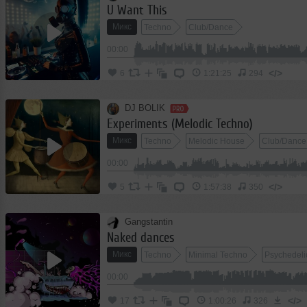
U Want This
Микс
Techno
Club/Dance
00:00
</>
6
1:21:25
294
DJ BOLIK
Experiments (Melodic Techno)
Микс
Techno
Melodic House
Club/Dance
00:00
</>
5
1:57:38
350
Gangstantin
Naked dances
Микс
Techno
Minimal Techno
Psychedeli
00:00
</>
17
1:00:26
326