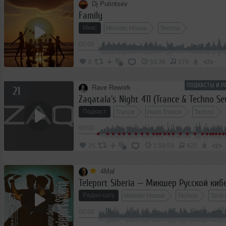
Dj Putintsev
Family
Микс
Melodic House
Techno
00:00
</>
8
59:36
179
ПОДКАСТЫ И Р
Rave Rework
21
Zaqatala's Night 411 (Trance & Techno Se
Подкаст
Trance
Hard Trance
Techno
00:00
</>
25
1:59:59
425
4Mal
Радио-шоу
Melodic House
Techno
Tech
00:00