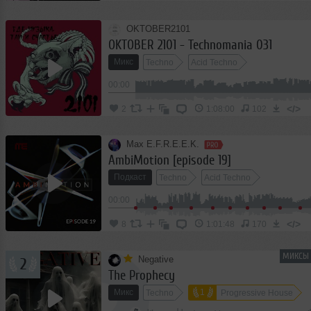
OKTOBER2101
OKTOBER 2101 - Technomania 031
Микс
Techno
Acid Techno
00:00
</>
2
1:08:00
102
Max E.F.R.E.E.K.
AmbiMotion [episode 19]
Подкаст
Techno
Acid Techno
00:00
</>
8
1:01:48
170
МИКСЫ 
Negative
2
The Prophecy
Микс
1
Techno
Progressive House