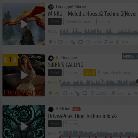
Геннадий Минку
MINKU - Melodic House& Techno 2(Never
Микс
Melodic House
Techno
00:00
</>
4
39:58
99
МИКСЫ И
Negative
1
SIREN'S CALLING
Микс
1
Techno
Progressive House
1
00:00
Club/Dance
</
108
1:19:25
1624
AddLine
Drive&Peak Time Techno mix #2
Микс
Techno
00:00