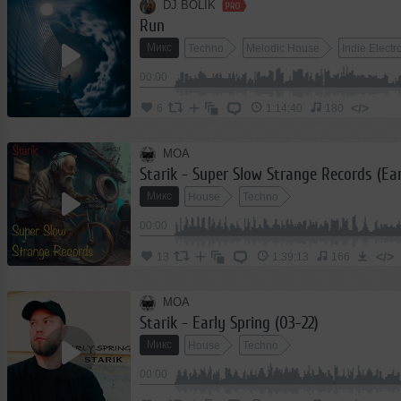
DJ BOLIK
Run
Микс
Techno
Melodic House
Indie Electr
00:00
</>
6
1:14:40
180
MOA
Starik - Super Slow Strange Records (Ear
Микс
House
Techno
00:00
</>
13
1:39:13
166
MOA
Starik - Early Spring (03-22)
Микс
House
Techno
00:00