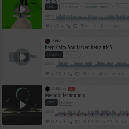
Микс
Afro House
Melodic House
Techno
00:00
</>
4
1:53:10
332
Keitz
Keep Calm And Listen Keitz #145
Подкаст
Techno
00:00
</>
14
42:50
470
AddLine
Melodic Techno mix
Микс
Techno
00:00
</>
11
1:09:44
265