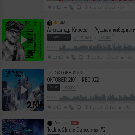
</>
6
1:03:33
253
4Mal
Радио-шоу
Drill'n'bass
Techno
00:00
</>
10
1:00:14
223
OKTOBER2101
OKTOBER 2101 - REC 022
Микс
Techno
00:00
</>
2
1:02:10
131
AddLine
Techno&Indie Dance mix #2