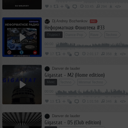
</>
9
03:45
294
Dj Andrey Bozhenkov
Неформатная Фонотека #33
Подкаст
Dance-Pop
Rave
Techno
00:00
</>
17
2:01:17
358
Danver de lauder
Gigastat - M2 (Home edition)
Микс
Techno
Minimal Techno
00:00
</>
13
1:01:58
346
Danver de lauder
Gigastat - D5 (Club edition)