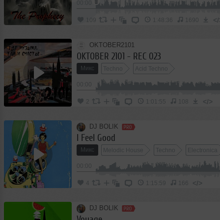
2
00:00
Club/Dance
</
109
1:48:36
1690
OKTOBER2101
OKTOBER 2101 - REC 023
Микс
Techno
Acid Techno
00:00
</>
2
1:01:55
108
DJ BOLIK
I Feel Good
Микс
Melodic House
Techno
Electronica
00:00
</>
4
1:15:59
166
DJ BOLIK
Voyage