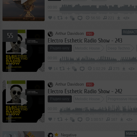
00:00
</>
6
56:50
221
ПОДКАСТ
Arthur Davidson
55
Electro Esthetic Radio Show - 243
Радио-шоу
Melodic House
Deep Techno
00:00
</>
14
1:02:29
275
Arthur Davidson
Electro Esthetic Radio Show - 242
Радио-шоу
Melodic House
Progressive Hou
00:00
</>
7
1:00:57
167
МИКСЫ
Negative