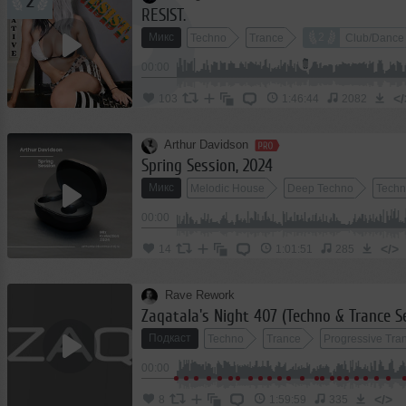
2
RESIST.
Микс
2
Techno
Trance
Club/Dance
00:00
</
103
1:46:44
2082
Arthur Davidson
Spring Session, 2024
Микс
Melodic House
Deep Techno
Tech
00:00
</>
14
1:01:51
285
Rave Rework
Zaqatala's Night 407 (Techno & Trance S
Подкаст
Techno
Trance
Progressive Tra
00:00
</>
8
1:59:59
335