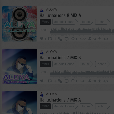
ALOYA
Hallucinations 8 MIX A
Микс
Melodic House
House
Techno
00:00
</>
1
1:15:32
23
ALOYA
Hallucinations 7 MIX B
Микс
Melodic House
House
Techno
00:00
</>
3
1:16:41
28
ALOYA
Hallucinations 7 MIX A
Микс
Melodic House
House
Techno