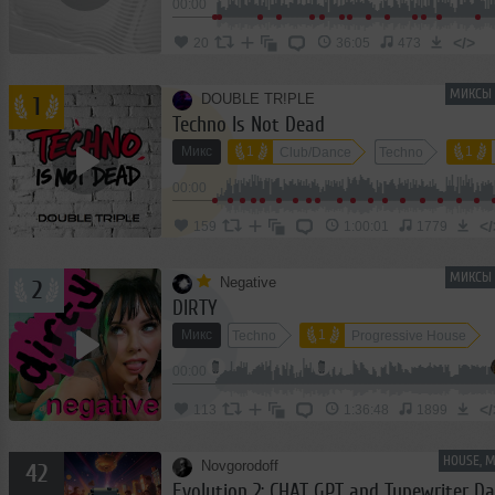
00:00
</>
20
36:05
473
МИКСЫ 
DOUBLE TR!PLE
1
Techno Is Not Dead
Микс
1
1
Club/Dance
Techno
00:00
</
159
1:00:01
1779
МИКСЫ 
Negative
2
DIRTY
Микс
1
Techno
Progressive House
2
00:00
Club/Dance
</
113
1:36:48
1899
HOUSE, 
Novgorodoff
42