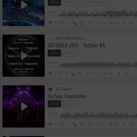
Микс
Techno
Indie Electronic
00:00
</>
29
1:02:59
494
OKTOBER2101
OKTOBER 2101 - Techno #6
Микс
Techno
00:00
</>
5
57:10
147
Dj Saibot
Techno Transition
Микс
Techno
00:00
</>
11
1:06:28
186