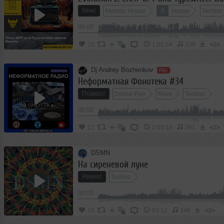
Микс
9
Melodic House
House
Techno
00:00
</>
16
1:01:54
338
Dj Andrey Bozhenkov
Неформатная Фонотека #34
Подкаст
Dance-Pop
Rave
Techno
00:00
</>
11
2:03:18
361
DSMN
На сиреневой луне
Ремикс
Techno
00:00
</>
10
03:12
346