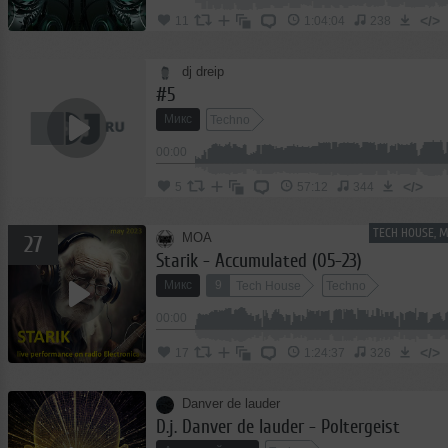
</>
11
1:04:04
238
dj dreip
#5
Микс
Techno
00:00
</>
5
57:12
344
TECH HOUSE, 
MOA
27
Starik - Accumulated (05-23)
Микс
9
Tech House
Techno
00:00
</>
17
1:24:37
326
Danver de lauder
D.j. Danver de lauder - Poltergeist