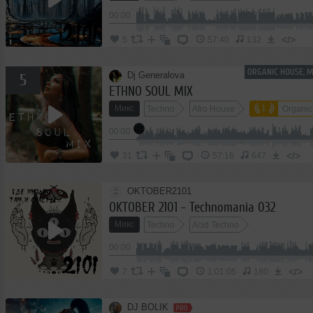
00:00
</>
5
57:40
132
ORGANIC HOUSE, 
Dj Generalova
5
ETHNO SOUL MIX
Микс
1
Techno
Afro House
Organic
00:00
</>
31
57:16
647
OKTOBER2101
OKTOBER 2101 - Technomania 032
Микс
Techno
Acid Techno
00:00
</>
7
1:01:05
180
DJ BOLIK