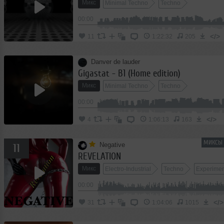
Микс
Minimal Techno
Techno
00:00
</>
11
1:22:32
205
Danver de lauder
Gigastat - B1 (Home edition)
Микс
Minimal Techno
Techno
00:00
</>
4
1:06:13
163
МИКСЫ 
Negative
11
REVELATION
Микс
Electro-Industrial
Techno
Experimen
00:00
</>
31
1:04:06
1015