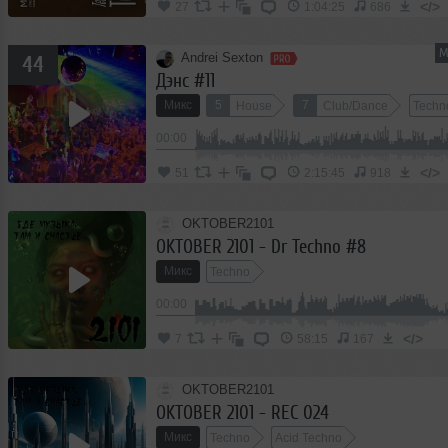
</>
27
1:04:25
686
М
Andrei Sexton
44
Дэнс #11
Микс
5
7
House
Club/Dance
Techn
00:00
</>
51
2:15:45
918
OKTOBER2101
OKTOBER 2101 - Dr Techno #8
Микс
Techno
00:00
</>
7
58:15
167
OKTOBER2101
OKTOBER 2101 - REC 024
Микс
Techno
Acid Techno