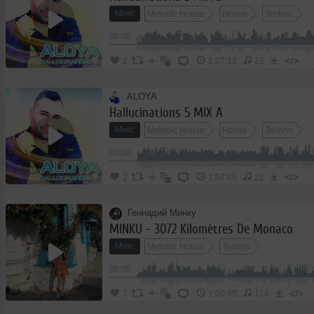
Микс
Melodic House
House
Techno
00:00
</>
2
1:07:12
22
ALOYA
Hallucinations 5 MIX A
Микс
Melodic House
House
Techno
00:00
</>
2
1:07:45
22
Геннадий Минку
MINKU - 3072 Kilomètres De Monaco
Микс
Melodic House
Techno
00:00
</>
7
1:00:45
114