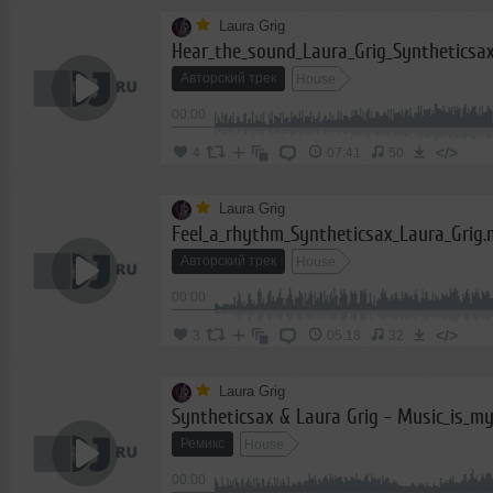
Laura Grig
Hear_the_sound_Laura_Grig_Syntheticsa
Авторский трек
House
00:00
</>
4
07:41
50
Laura Grig
Feel_a_rhythm_Syntheticsax_Laura_Grig
Авторский трек
House
00:00
</>
3
05:18
32
Laura Grig
Ремикс
House
00:00