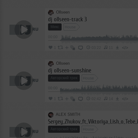
Ollseen
dj ollseen-track 3
Микс
House
00:00
</>
1
03:22
11
Ollseen
dj ollseen-sunshine
Авторский трек
House
00:00
</>
1
02:42
14
ALEX SMITH
Авторский трек
House