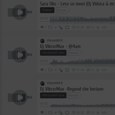
Ремикс
House
00:00
</>
2
05:36
31
ViktorMAX
Dj ViktorMax - @4am
Авторский трек
House
00:00
</>
1
07:00
15
ViktorMAX
Dj ViktorMax -Beyond the horizon
Авторский трек
House
00:00
</>
1
06:32
16