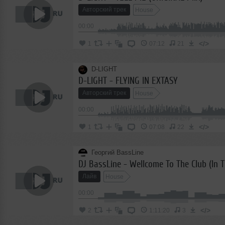
Авторский трек
House
00:00
</>
1
07:12
21
D-LIGHT
D-LIGHT - FLYING IN EXTASY
Авторский трек
House
00:00
</>
1
07:08
22
Георгий BassLine
DJ BassLine - Wellcome To The Club (In 
Лайв
House
00:00
</>
2
1:11:20
3