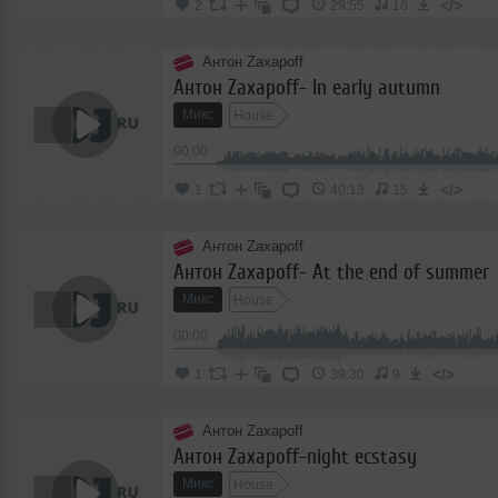
</>
2
29:55
16
Антон Zaxapoff
Антон Zaxapoff- In early autumn
Микс
House
00:00
</>
1
40:13
15
Антон Zaxapoff
Антон Zaxapoff- At the end of summer
Микс
House
00:00
</>
1
39:30
9
Антон Zaxapoff
Антон Zaxapoff-night ecstasy
Микс
House