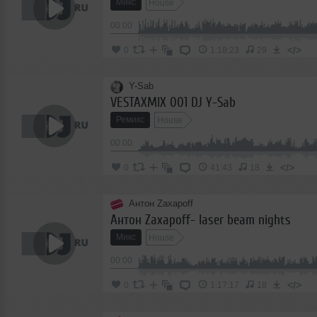
Микс
House
00:00
</>
0
1:18:23
29
Y-Sab
VESTAXMIX 001 DJ Y-Sab
Ремикс
House
00:00
</>
0
41:43
18
Антон Zaxapoff
Антон Zaxapoff- laser beam nights
Микс
House
00:00
</>
0
1:17:17
18