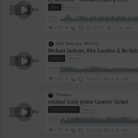
Микс
House
00:00
</>
3
1:17:05
37
Nick Rave (ex. NikoTin)
Ремикс
House
00:00
</>
5
04:45
67
Streame
minimal track (remix Counter-Strike)
Авторский трек
House
00:00
</>
1
03:39
20