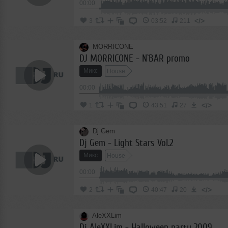
00:00
</>
3
03:52
211
MORRICONE
DJ MORRICONE - N`BAR promo
Микс
House
00:00
</>
1
43:51
27
Dj Gem
Dj Gem - Light Stars Vol.2
Микс
House
00:00
</>
2
40:47
20
AleXXLim
Dj AleXXLim - Halloween party 2009