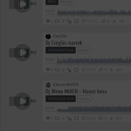
Микс
House
00:00
</>
6
1:17:02
65
CreySIs
Dj CreySis-nartek
Авторский трек
House
00:00
</>
0
03:26
16
Electro MiXER
Dj Женя MiXER - House bass
Авторский трек
House
00:00
</>
1
02:16
25