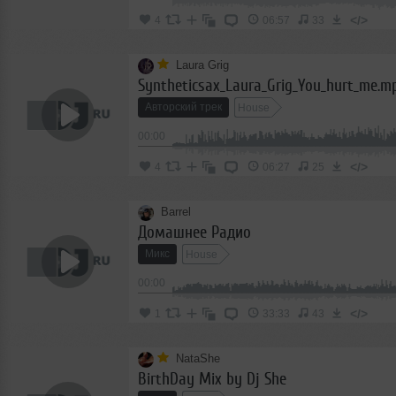
</>
4
06:57
33
Laura Grig
Syntheticsax_Laura_Grig_You_hurt_me.m
Авторский трек
House
00:00
</>
4
06:27
25
Barrel
Домашнее Радио
Микс
House
00:00
</>
1
33:33
43
NataShe
BirthDay Mix by Dj She