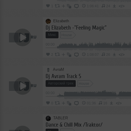
</>
1
1:06:41
24
Elizabeth
Dj Elizabeth -"Feeling Magic"
Микс
House
00:00
</>
2
1:08:07
26
AvraM
Dj Avram Track 5
Авторский трек
House
00:00
</>
0
01:36
16
TABLER
Dance & Chill Mix /Traktor/