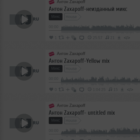
Антон Zaxapoff
Антон Zaxapoff-неизданный микс
Микс
House
00:00
</>
1
25:57
21
Антон Zaxapoff
Антон Zaxapoff-Yellow mix
Микс
House
00:00
</>
0
1:04:25
15
Антон Zaxapoff
Антон Zaxapoff- untitled mix
Микс
House
00:00