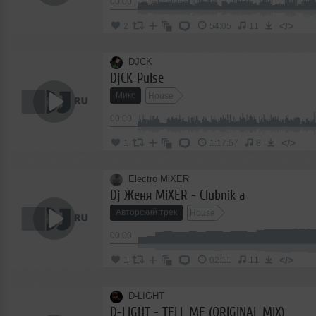
00:00
</>
2
54:05
11
DJCK
DjCK_Pulse
Микс
House
00:00
</>
1
1:17:57
8
Electro MiXER
Dj Женя MiXER - Clubnik а
Авторский трек
House
00:00
</>
1
02:11
11
D-LIGHT
D-LIGHT - TELL ME (ORIGINAL MIX)