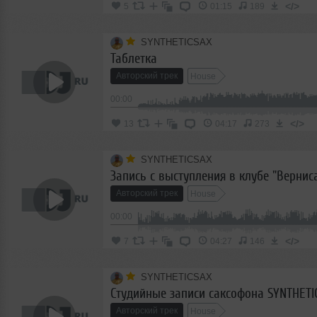
</>
5
01:15
189
SYNTHETICSAX
Таблетка
Авторский трек
House
00:00
</>
13
04:17
273
SYNTHETICSAX
Авторский трек
House
00:00
</>
7
04:27
146
SYNTHETICSAX
Авторский трек
House