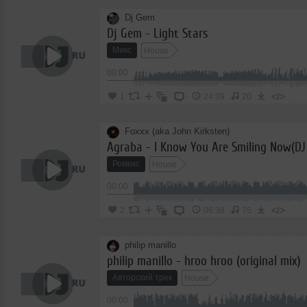
Dj Gem
Dj Gem - Light Stars
Микс
House
00:00
</>
1
24:39
20
Foxxx (aka John Kirksten)
Ремикс
House
00:00
</>
2
06:38
75
philip manillo
philip manillo - hroo hroo (original mix)
Авторский трек
House
00:00