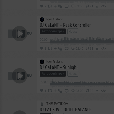
</>
2
03:56
21
Igor Galant
DJ GaLaNT - Peak Controller
Авторский трек
House
00:00
</>
1
02:46
31
Igor Galant
DJ GaLaNT - Sunlight
Авторский трек
House
00:00
</>
1
03:00
32
THE PATIKOV
DJ PATIKOV - DRIFT BALANCE