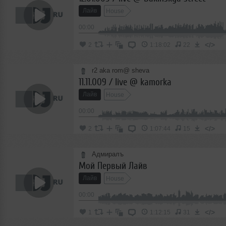
Лайв
House
00:00
</>
2
1:18:02
22
r2 aka rom@ sheva
11.11.009 / live @ kamorka
Лайв
House
00:00
</>
2
1:07:44
15
Адмиралъ
Мой Первый Лайв
Лайв
House
00:00
</>
1
1:12:15
31