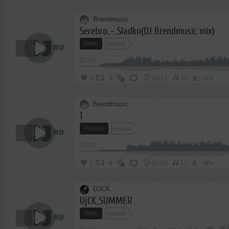
Brendmusic
Serebro_-_Sladko(DJ Brendmusic mix)
Микс
House
00:00
</>
2
03:15
29
Brendmusic
1
Ремикс
House
00:00
</>
1
01:25
11
DJCK
DjCK_SUMMER
Микс
House