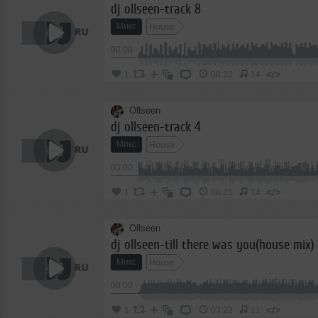
dj ollseen-track 8
Микс
House
00:00
</>
1
08:30
14
Ollseen
dj ollseen-track 4
Микс
House
00:00
</>
1
06:31
14
Ollseen
dj ollseen-till there was you(house mix)
Микс
House
00:00
</>
1
03:23
11