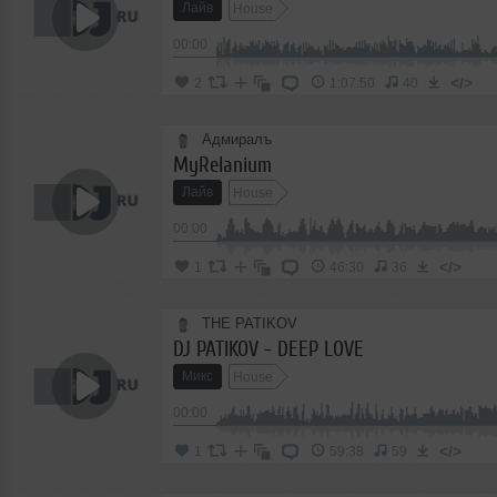
Лайв
House
00:00
</>
2
1:07:50
40
Адмиралъ
MyRelanium
Лайв
House
00:00
</>
1
46:30
36
THE PATIKOV
DJ PATIKOV - DEEP LOVE
Микс
House
00:00
</>
1
59:38
59