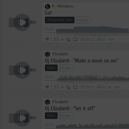
Mishakov
Go!
Авторский трек
House
00:00
</>
1
06:12
26
Elizabeth
Dj Elizabeth -"Make a move on me"
Микс
House
00:00
</>
2
59:07
45
Elizabeth
Dj Elizabeth -"Set it off"
Микс
House
00:00