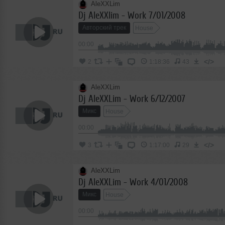
AleXXLim
Dj AleXXlim - Work 7/01/2008
Авторский трек
House
00:00
</>
2
1:18:36
43
AleXXLim
Dj AleXXLim - Work 6/12/2007
Микс
House
00:00
</>
3
1:17:00
29
AleXXLim
Dj AleXXLim - Work 4/01/2008
Микс
House
00:00