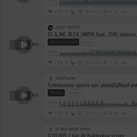
00:00
</>
3
03:35
36
ALEX SMITH
Авторский трек
House
00:00
</>
1
03:52
32
MaxFantan
Freemasons-you're not alone(DjMaxFant
Ремикс
House
00:00
</>
1
05:12
30
r2 aka rom@ sheva
12.01.009 / live @ Bakinskya street