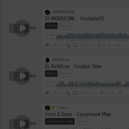
MORRICONE
DJ MORRICONE - freshmix09
Микс
House
00:00
</>
2
58:42
35
AleXXLim
Dj AleXXLim - Fashion Time
Микс
House
00:00
</>
5
1:17:48
40
Freza
Freza & Dana - Сказочный Мир
Авторский трек
House