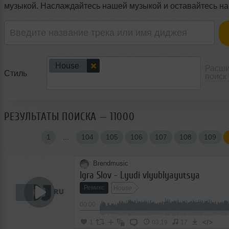
музыкой. Наслаждайтесь нашей музыкой и оставайтесь на 
House
Расш
Стиль
поиск
РЕЗУЛЬТАТЫ ПОИСКА — 11000
1
...
104
105
106
107
108
109
Brendmusic
Igra Slov - Lyudi vlyublyayutsya
Ремикс
House
00:00
</>
1
03:19
17