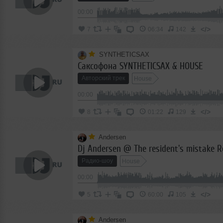
00:00
</>
7
06:34
142
SYNTHETICSAX
Саксофона SYNTHETICSAX & HOUSE
Авторский трек
House
00:00
</>
8
01:22
129
Andersen
Радио-шоу
House
00:00
</>
5
60:00
105
Andersen