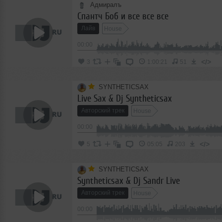
Адмиралъ
Спантч Боб и все все все
Лайв
House
00:00
</>
3
1:00:21
51
SYNTHETICSAX
Live Sax & Dj Syntheticsax
Авторский трек
House
00:00
</>
5
05:05
203
SYNTHETICSAX
Syntheticsax & Dj Sandr Live
Авторский трек
House
00:00