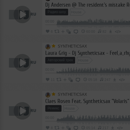
Радио-шоу
House
00:00
</>
6
60:00
82
SYNTHETICSAX
Laura Grig - Dj Syntheticsax - Feel_a_r
Авторский трек
House
00:00
</>
11
05:18
247
SYNTHETICSAX
Claes Rosen Feat. Syntheticsax "Volaris"
Ремикс
House
00:00
</>
8
05:14
217