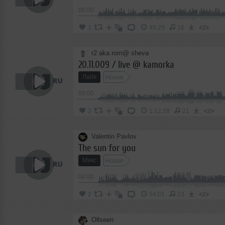
00:00
</>
1
45:29
16
r2 aka rom@ sheva
20.11.009 / live @ kamorka
Лайв
House
00:00
</>
2
1:12:28
21
Valentin Pavlov
The sun for you
Микс
House
00:00
</>
2
54:01
23
Ollseen