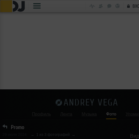
ВХ
ANDREY VEGA
Профиль
Лента
Музыка
Фото
Упоми
Promo
29 июля 2024
←
1 из 3 фотографий
→
Вид