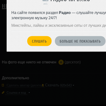
НЕТ ОТЗЫВОВ
На сайте появился раздел
Радио
— слушайте лучшу
электронную музыку 24/7!
ЗАРЕГИСТРИРУЙТЕСЬ
Микстейпы, лайвы и эксклюзивные сеты от лучших д
Или
войдите на сайт
СЛУШАТЬ
БОЛЬШЕ НЕ ПОКАЗЫВАТЬ
чтобы оставить комментарий
На фото еще никто не отмечен
(десктоп)
Дополнительно
Скачать
Сделать аватар
(десктоп)
920x543
Ссылка и код