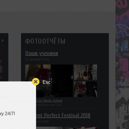
ФОТООТЧЁТЫ
Наши ученики
с
12 декабря 2025
2
9
6
Esc
3
0
6
Union DJ Music School
Пресненская наб. 8с1
у 24/7!
Present Perfect Festival 2018
29 августа 2018