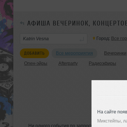
АФИША ВЕЧЕРИНОК, КОНЦЕРТО
Город:
Все го
ДОБАВИТЬ
Все мероприятия
Вечеринки
Опен-эйры
Afterparty
Радиоэфиры
На сайте поя
Микстейпы, л
Ни одного события по запросу &laquo;Katrin 