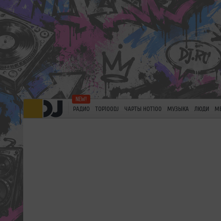
РАДИО
TOP100DJ
ЧАРТЫ HOT100
МУЗЫКА
ЛЮДИ
М