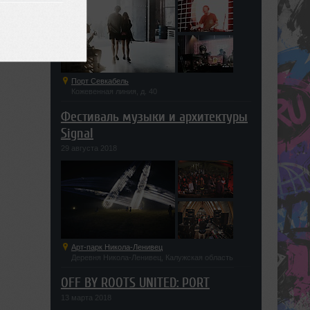
Порт Севкабель
Кожевенная линия, д. 40
Фестиваль музыки и архитектуры
Signal
29 августа 2018
Арт-парк Никола-Ленивец
Деревня Никола-Ленивец, Калужская область
OFF BY ROOTS UNITED: PORT
13 марта 2018