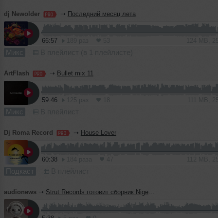
dj Newolder
➝
Последний месяц лета
66:57
189 раз
53
124 MB, 2
Микс
В плейлист (в 1 плейлисте)
ArtFlash
➝
Bullet mix 11
59:46
125 раз
18
111 MB, 2
Микс
В плейлист
Dj Roma Record
➝
House Lover
60:38
184 раза
47
112 MB, 2
Подкаст
В плейлист
audionews
➝
Strut Records готовит сборник Nigeria 80 с редкими нигерийскими треками 1980-х