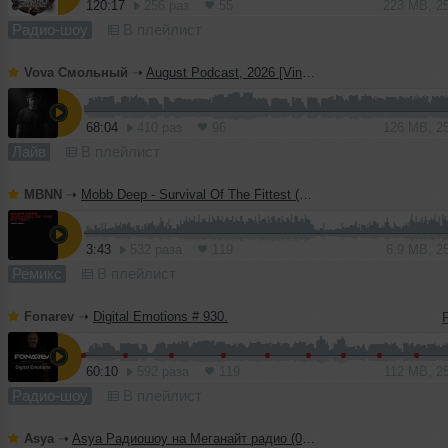
120:17
256 раз
55
223 MB, 2
Радио-шоу
В плейлист
Vova Смольный
➝
August Podcast, 2026 [Vinyl Only]
68:04
410 раз
96
126 MB, 2
Лайв
В плейлист
MBNN
➝
Mobb Deep - Survival Of The Fittest (MBNN 2026 Remix)
3:43
532 раза
119
6.9 MB, 2
Ремикс
В плейлист
Fonarev
➝
Digital Emotions # 930.
60:10
592 раза
119
112 MB, 2
Радио-шоу
В плейлист
Asya
➝
Asya Радиошоу на Меганайт радио (04.08.26)