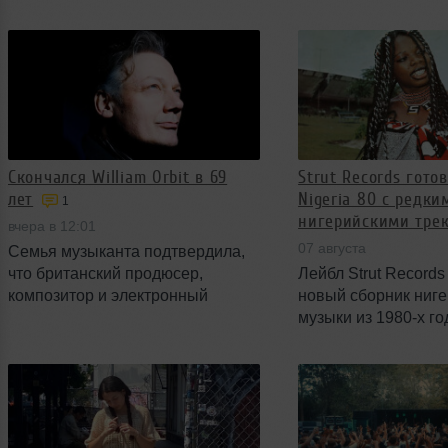
знакомые синглы, а также ряд
возможность работ
приглашённых вокалистов и
материалом от Fuge
соавторов.
интервью перед шо
процесс примирени
подтвердили, что р
музыке продолжают
Скончался William Orbit в 69
Strut Records гото
лет
Nigeria 80 с редки
1
нигерийскими трек
вчера в 12:01
07 августа
Семья музыканта подтвердила,
что британский продюсер,
Лейбл Strut Record
композитор и электронный
новый сборник ниг
артист William Orbit скончался 23
музыки из 1980-х го
июля. Причина смерти не
названием Nigeria 8
раскрывается; Orbit умер дома в
войдут 13 треков р
возрасте 69 лет.
а физический релиз
лимитированным. С