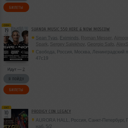
БИЛЕТЫ
сен
SUANDA MUSIC 550 HERE & NOW MOSCOW
19
сб
Sean Tyas
,
Eximinds
,
Roman Messer
,
Aimoo
Spark
,
Sergey Salekhov
,
Georgio Safo
,
Alex
Свобода
,
Россия
,
Москва
, Ленинградский п
47с19
Идут —
2
Я ПОЙДУ
БИЛЕТЫ
окт
PRODIGY CON LEGACY
10
сб
AURORA HALL
,
Россия
, Санкт-Петербург,
наб,
5/2