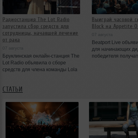
Радиостанция The Lot Radio
Выиграй часовой с
запустила сбор средств для
Block на Appetite 
сотрудницы, начавшей лечение
07 августа
от рака
Beatport Live объяв
07 августа
для начинающих ди
Бруклинская онлайн-станция The
победителя получа
Lot Radio объявила о сборе
выступить на поп‑а
средств для члена команды Lola
Block на фестивале 
Evans, которая недавно начала
The Farm. Конкурс о
лечение от рака. Сбор
августа — победите
СТАТЬИ
организован через платформу
также VIP‑билеты и
GoFundMe и призван помочь
партнёров.
покрыть хирургическое
вмешательство и повседневные
расходы в период лечения.