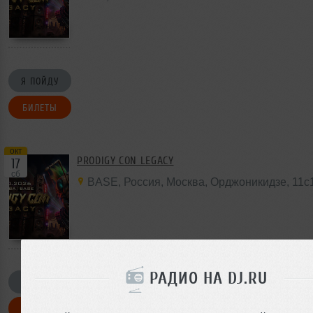
Я ПОЙДУ
БИЛЕТЫ
окт
PRODIGY CON LEGACY
17
сб
BASE
,
Россия
,
Москва
,
Орджоникидзе
,
11с
РАДИО НА DJ.RU
Я ПОЙДУ
БИЛЕТЫ