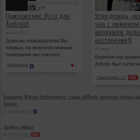
Приложение Dj.ru для
Утро,дождь ,н
Android!
чая с лимоном
верхушки дел
вчера в 15:27
настроение))
Дорогие пользователи! Во-
первых, по многочисленным
27 июня
пожелания мы наконец
Верхнее настроени
сделали приложение для
Adonis был записан
Модератор
1
Android! Мы тоже этого оч
Zaporozhets_DJ
Будущее Native Instruments: глава inMusic раскрыл планы 
бренд
Модератор
Запись эфира
MIXTURIO