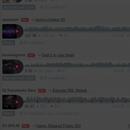
5:38
5 раз
0
Авторский трек
В плейлист
spamjam
➝
promo chapter #3
127:39
189 раз
45
149 MB, 1
Микс
В плейлист
loveoleglove
➝
Feel it in your heart
5:30
192 раза
47
10 MB, 2
Авторский трек
В плейлист
Dj Konstantin Dem
➝
Episode 009. Melodic Soul. Reconceptualization
61:22
281
63
114 MB, 2
Микс
В плейлист (в 1 плейлисте)
DJ BOLIK
➝
Happy Relaxed Friday #20