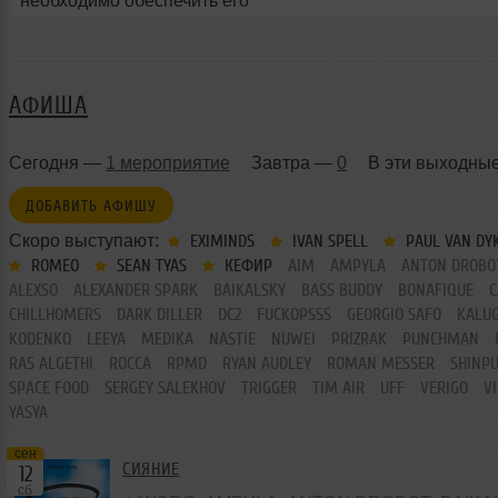
необходимо обеспечить его
правильный уход и защиту.
АФИША
Сегодня —
1 мероприятие
Завтра —
0
В эти выходны
ДОБАВИТЬ АФИШУ
Скоро выступают:
EXIMINDS
IVAN SPELL
PAUL VAN DY
ROMEO
SEAN TYAS
КЕФИР
AIM
AMPYLA
ANTON DROBO
ALEXSO
ALEXANDER SPARK
BAIKALSKY
BASS BUDDY
BONAFIQUE
C
CHILLHOMERS
DARK DILLER
DC2
FUCKOPSSS
GEORGIO SAFO
KALU
KODENKO
LEEYA
MEDIKA
NASTIE
NUWEI
PRIZRAK
PUNCHMAN
RAS ALGETHI
ROCCA
RPMD
RYAN AUDLEY
ROMAN MESSER
SHINP
SPACE FOOD
SERGEY SALEKHOV
TRIGGER
TIM AIR
UFF
VERIGO
V
YASYA
сен
СИЯНИЕ
12
сб