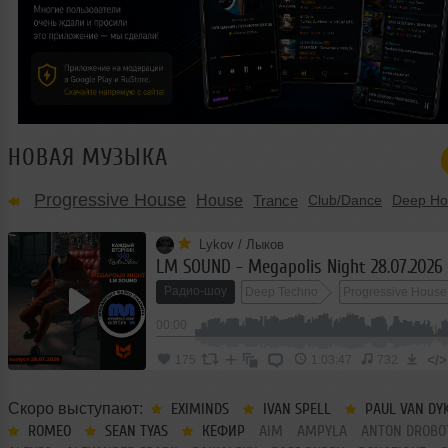
НОВАЯ МУЗЫКА
Progressive House
House
Trance
Club/Dance
Deep Ho
Lykov / Лыков
LM SOUND - Megapolis Night 28.07.2026
Радио-шоу
Deep Techno
Progressive House
00:00
Tribal-House
</>
175
1:03:47
732
Скоро выступают:
EXIMINDS
IVAN SPELL
PAUL VAN DY
ROMEO
SEAN TYAS
КЕФИР
AIM
AMPYLA
ANTON DROBO