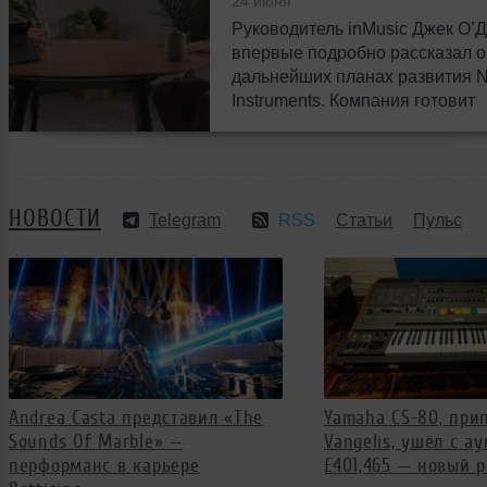
24 июня
Руководитель inMusic Джек О’
впервые подробно рассказал о
дальнейших планах развития N
Instruments. Компания готовит
масштабные изменения и нов
возможности для музыкантов п
миру.
НОВОСТИ
Telegram
RSS
Статьи
Пульс
Andrea Casta представил «The
Yamaha CS-80, пр
Sounds Of Marble» —
Vangelis, ушёл с а
перформанс в карьере
£401,465 — новый 