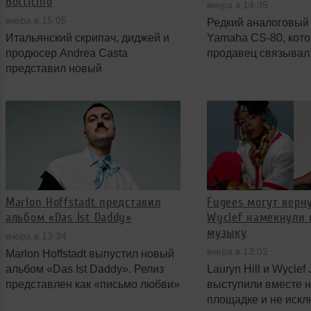
Botticino
вчера в 14:35
вчера в 15:05
Редкий аналоговый
Итальянский скрипач, диджей и
Yamaha CS-80, кот
продюсер Andrea Casta
продавец связывал
представил новый
Vangelis и сессиями
аудиовизуальный проект The
альбома 1977 года S
Sounds Of Marble, записанный
за £401,465. Сделк
внутри действующего
новый рекорд для с
мраморного карьера Botticino в
продажи синтезатор
провинции Brescia. Проект
включает живой 22‑минутный сет
и официальный клип на свежий
сингл Fragments, и объединил
Marlon Hoffstadt представил
Fugees могут вернут
живое исполнение, диджеинг и
альбом «Das Ist Daddy»
Wyclef намекнули 
масштабную визуальную
музыку
постановку.
вчера в 13:34
вчера в 13:02
Marlon Hoffstadt выпустил новый
альбом «Das Ist Daddy». Релиз
Lauryn Hill и Wyclef
представлен как «письмо любви»
выступили вместе н
к его слушателям и включает уже
площадке и не иск