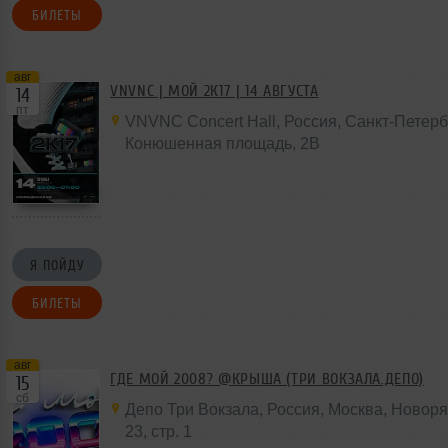
БИЛЕТЫ
авг
VNVNC | МОЙ 2К17 | 14 АВГУСТА
14
пт
VNVNC Concert Hall
,
Россия
, Санкт-Петерб
Конюшенная площадь,
2B
Я ПОЙДУ
БИЛЕТЫ
авг
ГДЕ МОЙ 2008? @КРЫША (ТРИ ВОКЗАЛА.ДЕПО)
15
сб
Депо Три Вокзала
,
Россия
,
Москва
, Новоря
23
,
стр. 1