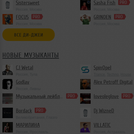
Sistersweet
Sasha Fish
Россия, Москва
Россия, Москва
House
,
Deep House
,
De
FOCUS
GRINDEN
Россия, Москва
Россия, Москва
ВСЕ ДИ-ДЖЕИ
НОВЫЕ МУЗЫКАНТЫ
CJ Wetal
SpinOpel
Россия, Тула
Trance
,
Techno
,
House
Godlav
Alex Petroff Digital
Россия, Ливны
Trance
Музыкальный лейбл iN-RecordZ
loveoleglove
Bordack
Dj WizneD
Великобритания, Глазго
МАРИЛИНА
VILLATIC
Россия, Ярославль
Россия, Астрахань