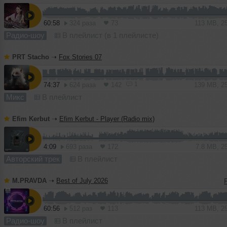
60:58
324 раза
73
113 MB, 2
Радио-шоу
В плейлист (в 1 плейлисте)
PRT Stacho
➝
Fox Stories 07
1
74:37
624 раза
142
139 MB, 2
Микс
В плейлист
Efim Kerbut
➝
Efim Kerbut - Player (Radio mix)
4:09
693 раза
172
7.8 MB, 2
Авторский трек
В плейлист
M.PRAVDA
➝
Best of July 2026
60:56
512 раз
113
113 MB, 2
Радио-шоу
В плейлист