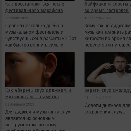
Как восстановиться после
Лайфхаки и советы
фестивального марафона
во время гастролей
26 июня 2025
19 апреля 2025
Провёл несколько дней на
Кому как не диджеям
музыкальном фестивале и
музыкантам знать р
чувствуешь себя разбитым? Вот
хитрости во время с
как быстро вернуть силы и
перелетов и путешес
прийти в норму.
Как уберечь слух диджеям и
Береги слух смолоду
музыкантам — памятка
21 ноября 2017
01 февраля 2023
Советы диджеев для
Для диджея и музыканта слух
сохранения слуха.
является их основным
инструментом, поэтому