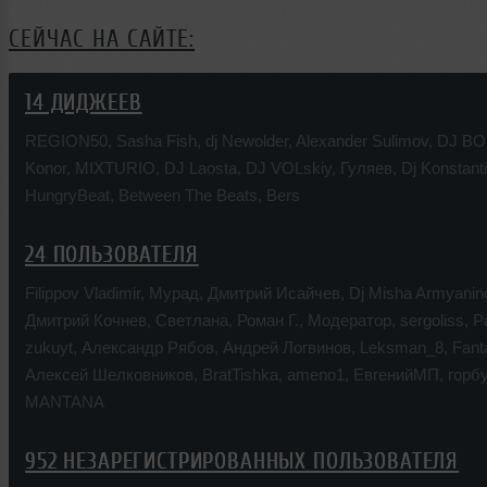
СЕЙЧАС НА САЙТЕ:
14 ДИДЖЕЕВ
REGION50
,
Sasha Fish
,
dj Newolder
,
Alexander Sulimov
,
DJ BO
Konor
,
MIXTURIO
,
DJ Laosta
,
DJ VOLskiy
,
Гуляев
,
Dj Konstan
HungryBeat
,
Between The Beats
,
Bers
24 ПОЛЬЗОВАТЕЛЯ
Filippov Vladimir
,
Мурад
,
Дмитрий Исайчев
,
Dj Misha Armyanin
Дмитрий Кочнев
,
Светлана
,
Роман Г.
,
Модератор
,
sergoliss
,
P
zukuyt
,
Александр Рябов
,
Андрей Логвинов
,
Leksman_8
,
Fant
Алексей Шелковников
,
BratTishka
,
ameno1
,
ЕвгенийМП
,
горб
MANTANA
952 НЕЗАРЕГИСТРИРОВАННЫХ ПОЛЬЗОВАТЕЛЯ