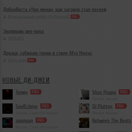
ДоброВеста «Чур меня»: как заговор стал песней
Музыкальный лейбл iN-RecordZ
Эволюция хип-хопа
SERJKO
Друзья, собираю треки в стиле Afro House.
Dima Isay
НОВЫЕ ДИ-ДЖЕИ
Телин
Shuz Puppy
Россия, Москва
Progressive Trance
SoulEclipse
DJ Platton
Россия, Санкт-Петербург
Россия, Москва
spamjam
Between The Beats
Россия, Санкт-Петербург
Club/Dance