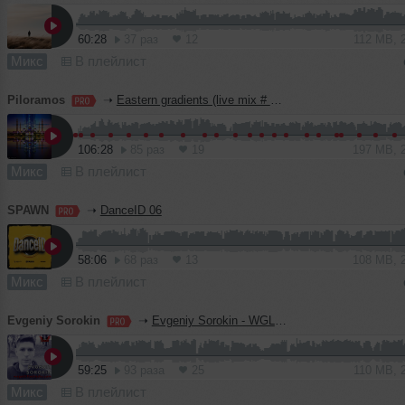
60:28
37 раз
12
112 MB, 
Микс
В плейлист
Piloramos
➝
Eastern gradients (live mix # 129)
106:28
85 раз
19
197 MB, 
Микс
В плейлист
SPAWN
➝
DanceID 06
58:06
68 раз
13
108 MB, 
Микс
В плейлист
Evgeniy Sorokin
➝
Evgeniy Sorokin - WGLR Mix 052 (London, UK)
59:25
93 раза
25
110 MB, 
Микс
В плейлист