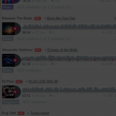
78:24
980 раз
241
146 MB, 2
Микс
В плейлист (в 1 плейлисте)
Between The Beats
➝
Bring Me Your Fire
86:54
31 раз
4
161 MB, 
Микс
В плейлист (в 1 плейлисте)
Alexander Sulimov
➝
Echoes of the Night — Vol. 33
61:30
34 раза
7
114 MB, 
Микс
В плейлист
Dj Plus
➝
PLUS LIVE MIX 48
63:51
49 раз
5
74 MB, 
Подкаст
В плейлист
Evg.Takt
➝
Точка покоя