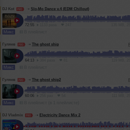
DJ Kot
➝
Slo-Mo Dance v.4 (EDM Chillout)
72:55
1133 раза
247
135 MB, 2
Микс
В плейлист
Гуляев
➝
The ghost ship
64:13
384 раза
81
119 MB, 2
Микс
В плейлист
Гуляев
➝
The ghost ship2
60:06
256 раз
54
111 MB, 2
Микс
В плейлист (в 1 плейлисте)
DJ Vladmix
➝
Electricity Dance Mix 2