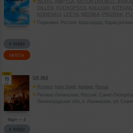
WORG
,
AMPYLA
,
ANTON DROBOT
,
BAIKA
DILLER
,
FUCKOPSSS
,
KALUGIN
,
KITEGN
KODENKO
,
LEEYA
,
MEDIKA
,
PRIZRAK
,
PU
ALGETHI
,
RPMD
,
SHINPU
,
TRIGGER
,
UFF
Парковка
,
Россия
,
Краснодар
,
Карасунская
VERIGO
Я ПОЙДУ
БИЛЕТЫ
сен
VIP MIX
19
сб
Romeo
,
Ivan Spell
,
Кефир
,
Renat
Репино Ленинское
,
Россия
, Санкт-Петербур
Ленинградская обл,
п. Ленинское
, ул. Сове
Идут —
4
Я ПОЙДУ