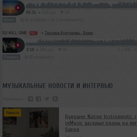
83:31
268 раз
59
Микс
В плейлист (в 1 плейлисте)
DJ KILL ONE
➝
Татьяна Куртукова - Боже, какой пустяк (KILL ONE Blend)
3:19
346 раз
83
6.2 MB, 2
Ремикс
В плейлист
МУЗЫКАЛЬНЫЕ НОВОСТИ И ИНТЕРВЬЮ
Подпишись:
Новости
Будущее Native Instruments: 
inMusic раскрыл планы на ле
бренд