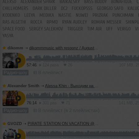
ALEXSO
ALEXANDER SPARK
BAIKALSKY
BASS BUDDY
BONAFIQUE
C
CHILLHOMERS
DARK DILLER
DC2
FUCKOPSSS
GEORGIO SAFO
KALU
KODENKO
LEEYA
MEDIKA
NASTIE
NUWEI
PRIZRAK
PUNCHMAN
RAS ALGETHI
ROCCA
RPMD
RYAN AUDLEY
ROMAN MESSER
SHINP
SPACE FOOD
SERGEY SALEKHOV
TRIGGER
TIM AIR
UFF
VERIGO
V
YASYA
dikomm
➝
dikommmusic with responz / August 2026
57:46
124 раза
26
107 MB, 2
Радио-шоу
В плейлист
Alexander Smith
➝
Alessa Khin - Выходим на Орбиту Vol.286
76:14
301 раз
71
141 MB, 2
Радио-шоу
В плейлист (в 2 плейлистах)
GVOZD
➝
PIRATE STATION ON VACATION @ RECORD07082026 #1291